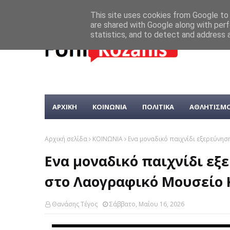
This site uses cookies from Google to d
are shared with Google along with perf
statistics, and to detect and address 
ΑΡΧΙΚΗ
ΚΟΙΝΩΝΙΑ
ΠΟΛΙΤΙΚΑ
ΑΘΛΗΤΙΣΜ
Αρχική σελίδα
ΚΟΙΝΩΝΙΑ
Ενα μοναδικό παιχνίδι εξερεύνη
Ενα μοναδικό παιχνίδι ε
στο Λαογραφικό Μουσείο 
Θανάσης Τέγος
Σάββατο, Μαΐου 16, 2026