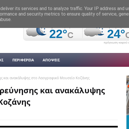
eliver its services and to analyze traffic. Your IP address and 
ormance and security metrics to ensure quality of service, gen
abuse.
πρόγνωση καιρού α
ΟΣ
ΠΕΡΙΦΕΡΕΙΑ
ΑΠΟΨΕΙΣ
σης και ανακάλυψης στο Λαογραφικό Μουσείο Κοζάνης
ξερεύνησης και ανακάλυψης
Κοζάνης