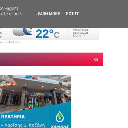
user-agent
erate usage
LEARN MORE
GOT IT
πό το k24.net