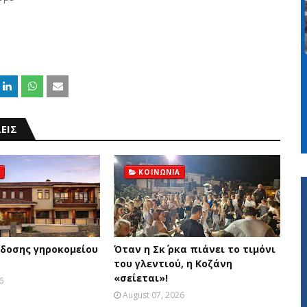
ΕΙΣ
ΚΟΙΝΩΝΙΑ
δοσης γηροκομείου
Όταν η Σκ΄ ρκα πιάνει το τιμόνι
του γλεντιού, η Κοζάνη
«σείεται»!
6
August 07, 2026