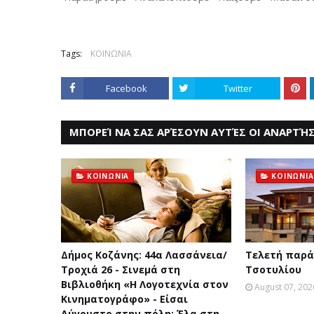
Tags:
ΚΟΙΝΩΝΙΑ
Facebook
Twitter
ΜΠΟΡΕΊ ΝΑ ΣΑΣ ΑΡΈΣΟΥΝ ΑΥΤΈΣ ΟΙ ΑΝΑΡΤΉΣ
ΚΟΙΝΩΝΙΑ
ΚΟΙΝΩΝΙΑ
Δήμος Κοζάνης: 44α Λασσάνεια/
Τελετή παρά
Τροχιά 26 - Σινεμά στη
Τσοτυλίου
Βιβλιοθήκη «Η Λογοτεχνία στον
August 07, 202
Κινηματογράφο» - Είσαι
Αύγουστο στην πόλη; Έλα στη