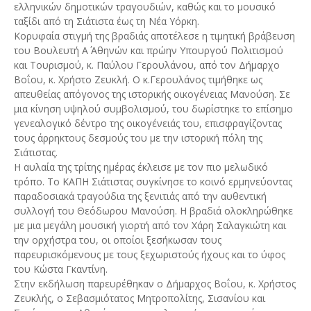
ελληνικών δημοτικών τραγουδιών, καθώς και το μουσικό
ταξίδι από τη Σιάτιστα έως τη Νέα Υόρκη.
Κορυφαία στιγμή της βραδιάς αποτέλεσε η τιμητική βράβευση
του Βουλευτή Α΄ Αθηνών και πρώην Υπουργού Πολιτισμού
και Τουρισμού, κ. Παύλου Γερουλάνου, από τον Δήμαρχο
Βοΐου, κ. Χρήστο Ζευκλή. Ο κ.Γερουλάνος τιμήθηκε ως
απευθείας απόγονος της ιστορικής οικογένειας Μανούση. Σε
μια κίνηση υψηλού συμβολισμού, του δωρίστηκε το επίσημο
γενεαλογικό δέντρο της οικογένειάς του, επισφραγίζοντας
τους άρρηκτους δεσμούς του με την ιστορική πόλη της
Σιάτιστας.
Η αυλαία της τρίτης ημέρας έκλεισε με τον πιο μελωδικό
τρόπο. Το ΚΑΠΗ Σιάτιστας συγκίνησε το κοινό ερμηνεύοντας
παραδοσιακά τραγούδια της ξενιτιάς από την αυθεντική
συλλογή του Θεόδωρου Μανούση. Η βραδιά ολοκληρώθηκε
με μια μεγάλη μουσική γιορτή από τον Χάρη Σαλαγκιώτη και
την ορχήστρα του, οι οποίοι ξεσήκωσαν τους
παρευρισκόμενους με τους ξεχωριστούς ήχους και το ύφος
του Κώστα Γκαντίνη.
Στην εκδήλωση παρευρέθηκαν ο Δήμαρχος Βοΐου, κ. Χρήστος
Ζευκλής, ο Σεβασμιότατος Μητροπολίτης, Σισανίου και