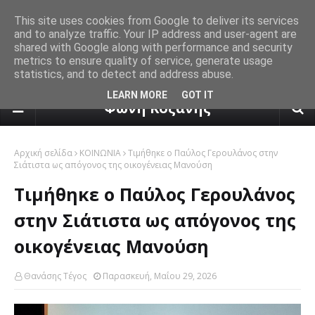
This site uses cookies from Google to deliver its services
and to analyze traffic. Your IP address and user-agent are
shared with Google along with performance and security
metrics to ensure quality of service, generate usage
statistics, and to detect and address abuse.
πρόγνωση καιρού από το k24.n
LEARN MORE
GOT IT
Φωνή Κοζάνης
Αρχική σελίδα
ΚΟΙΝΩΝΙΑ
Τιμήθηκε ο Παύλος Γερουλάνος στην
Σιάτιστα ως απόγονος της οικογένειας Μανούση
Τιμήθηκε ο Παύλος Γερουλάνος
στην Σιάτιστα ως απόγονος της
οικογένειας Μανούση
Θανάσης Τέγος
Παρασκευή, Μαΐου 29, 2026