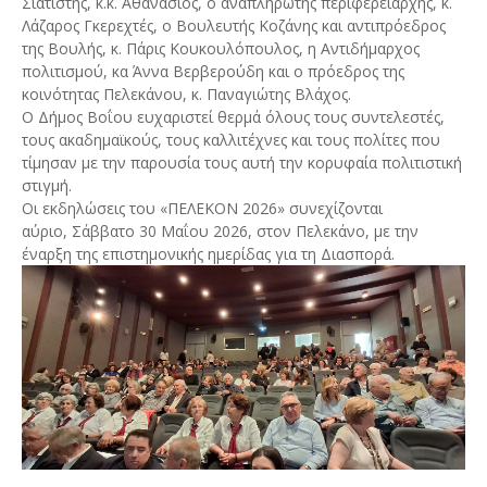
Σιατίστης, κ.κ. Αθανάσιος, ο αναπληρωτής περιφερειάρχης, κ.
Λάζαρος Γκερεχτές, ο Βουλευτής Κοζάνης και αντιπρόεδρος
της Βουλής, κ. Πάρις Κουκουλόπουλος, η Αντιδήμαρχος
πολιτισμού, κα Άννα Βερβερούδη και ο πρόεδρος της
κοινότητας Πελεκάνου, κ. Παναγιώτης Βλάχος.
Ο Δήμος Βοΐου ευχαριστεί θερμά όλους τους συντελεστές,
τους ακαδημαϊκούς, τους καλλιτέχνες και τους πολίτες που
τίμησαν με την παρουσία τους αυτή την κορυφαία πολιτιστική
στιγμή.
Οι εκδηλώσεις του «ΠΕΛΕΚΟΝ 2026» συνεχίζονται
αύριο, Σάββατο 30 Μαΐου 2026, στον Πελεκάνο, με την
έναρξη της επιστημονικής ημερίδας για τη Διασπορά.