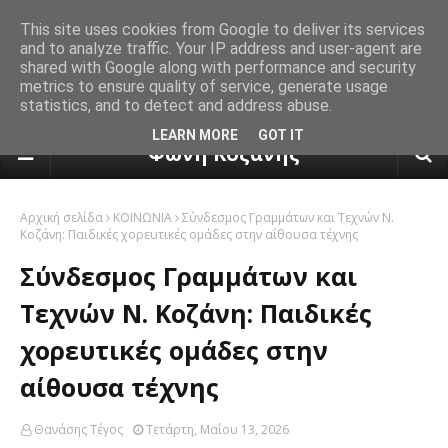
This site uses cookies from Google to deliver its services
and to analyze traffic. Your IP address and user-agent are
shared with Google along with performance and security
metrics to ensure quality of service, generate usage
statistics, and to detect and address abuse.
πρόγνωση καιρού από το k24.n
LEARN MORE
GOT IT
Φωνή Κοζάνης
Αρχική σελίδα
ΚΟΙΝΩΝΙΑ
Σύνδεσμος Γραμμάτων και Τεχνών Ν.
Κοζάνη: Παιδικές χορευτικές ομάδες στην αίθουσα τέχνης
Σύνδεσμος Γραμμάτων και
Τεχνών Ν. Κοζάνη: Παιδικές
χορευτικές ομάδες στην
αίθουσα τέχνης
Θανάσης Τέγος
Τετάρτη, Μαΐου 13, 2026