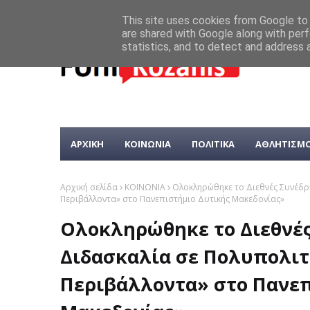
This site uses cookies from Google to d
are shared with Google along with perf
statistics, and to detect and address 
ΑΡΧΙΚΗ
ΚΟΙΝΩΝΙΑ
ΠΟΛΙΤΙΚΑ
ΑΘΛΗΤΙΣΜ
Αρχική σελίδα
ΚΟΙΝΩΝΙΑ
Ολοκληρώθηκε το Διεθνές Συνέδρ
Περιβάλλοντα» στο Πανεπιστήμιο Δυτικής Μακεδονίας»
Ολοκληρώθηκε το Διεθνές
Διδασκαλία σε Πολυπολιτ
Περιβάλλοντα» στο Πανεπ