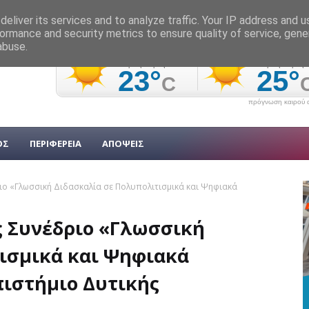
eliver its services and to analyze traffic. Your IP address and 
ormance and security metrics to ensure quality of service, gen
abuse.
πρόγνωση καιρού α
ΟΣ
ΠΕΡΙΦΕΡΕΙΑ
ΑΠΟΨΕΙΣ
ιο «Γλωσσική Διδασκαλία σε Πολυπολιτισμικά και Ψηφιακά
 Συνέδριο «Γλωσσική
ισμικά και Ψηφιακά
ιστήμιο Δυτικής