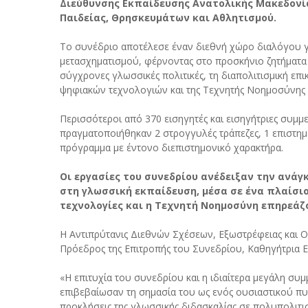
Διεύθυνσης Εκπαίδευσης Ανατολικής Μακεδονία
Παιδείας, Θρησκευμάτων και Αθλητισμού.
Το συνέδριο αποτέλεσε έναν διεθνή χώρο διαλόγου γ
μετασχηματισμού, φέρνοντας στο προσκήνιο ζητήματα π
σύγχρονες γλωσσικές πολιτικές, τη διαπολιτισμική επι
ψηφιακών τεχνολογιών και της Τεχνητής Νοημοσύνης
Περισσότεροι από 370 εισηγητές και εισηγήτριες συμμ
πραγματοποιήθηκαν 2 στρογγυλές τράπεζες, 1 επιστημ
πρόγραμμα με έντονο διεπιστημονικό χαρακτήρα.
Οι εργασίες του συνεδρίου ανέδειξαν την ανά
στη γλωσσική εκπαίδευση, μέσα σε ένα πλαίσι
τεχνολογίες και η Τεχνητή Νοημοσύνη επηρεάζ
Η Αντιπρύτανις Διεθνών Σχέσεων, Εξωστρέφειας και Ο
Πρόεδρος της Επιτροπής του Συνεδρίου, Καθηγήτρια Ε
«Η επιτυχία του συνεδρίου και η ιδιαίτερα μεγάλη συμ
επιβεβαίωσαν τη σημασία του ως ενός ουσιαστικού π
προκλήσεις της γλωσσικής διδασκαλίας σε πολυπολιτισμ