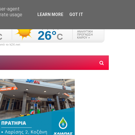
user-agent
erate usage
LEARN MORE
GOT IT
πό το k24.net