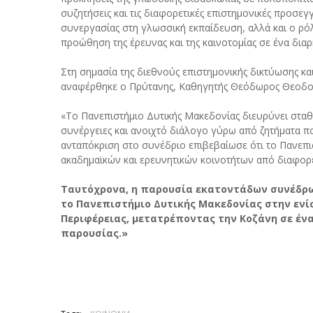
συζητήσεις και τις διαφορετικές επιστημονικές προσεγ
συνεργασίας στη γλωσσική εκπαίδευση, αλλά και ο ρό
προώθηση της έρευνας και της καινοτομίας σε ένα δι
Στη σημασία της διεθνούς επιστημονικής δικτύωσης κα
αναφέρθηκε ο Πρύτανης, Καθηγητής Θεόδωρος Θεοδου
«Το Πανεπιστήμιο Δυτικής Μακεδονίας διευρύνει σταθ
συνέργειες και ανοιχτό διάλογο γύρω από ζητήματα 
ανταπόκριση στο συνέδριο επιβεβαίωσε ότι το Πανεπι
ακαδημαϊκών και ερευνητικών κοινοτήτων από διαφορετ
Ταυτόχρονα, η παρουσία εκατοντάδων συνέδρων
το Πανεπιστήμιο Δυτικής Μακεδονίας στην ενί
Περιφέρειας, μετατρέποντας την Κοζάνη σε έν
παρουσίας.»