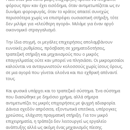
φόρους πριν καν έχει εισόδημα, όταν αντιμετωπίζεται ως εν
δυνάμει φοροφυγάς, όταν το κράτος απαιτεί συνεχώς
περισσότερα χωρίς να επιστρέφει ουσιαστική στήριξη, τότε
δεν μιλάμε για «ελεύθερη αγορά». Μιλάμε για έναν αργό
οικονομικό στραγγαλισμό.
Την ίδια στιγμή, οι μεγάλες επιχειρήσεις απολαμβάνουν
ευνοϊκές ρυθμίσεις, πρόσβαση σε χρηματοδοτήσεις,
τραπεζική στήριξη και μηχανισμούς που ο μικρός
επαγγελματίας ούτε καν μπορεί να πλησιάσει. Οι μικρομεσαίοι
καλούνται να ανταγωνιστούν κολοσσούς χωρίς ίσους όρους,
σε μια αγορά που γίνεται ολοένα και πιο εχθρική απέναντί
τους.
Και φυσικά υπάρχει και το τραπεζικό σύστημα. Ένα σύστημα
που διασώθηκε με δημόσιο χρήμα, αλλά σήμερα
αντιμετωπίζει τις μικρές επιχειρήσεις με ψυχρή αδιαφορία.
Δάνεια σχεδόν απρόσιτα, εξοντωτικά επιτόκια, υπέρογκες
χρεώσεις, ελάχιστη πραγματική στήριξη. Για τον μικρό
επιχειρηματία, η τράπεζα δεν λειτουργεί ως εργαλείο
ανάπτυξης αλλά ως ακόμη ένας μηχανισμός πίεσης.