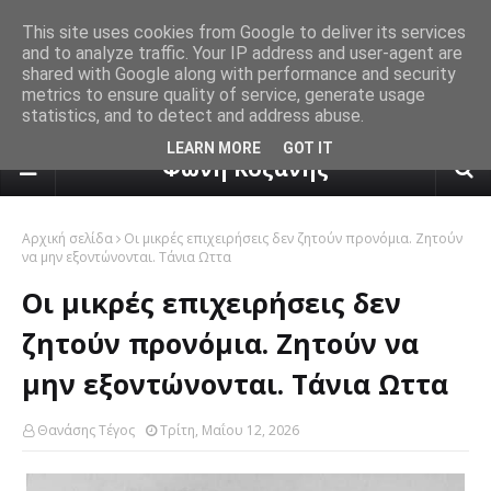
This site uses cookies from Google to deliver its services
and to analyze traffic. Your IP address and user-agent are
shared with Google along with performance and security
metrics to ensure quality of service, generate usage
statistics, and to detect and address abuse.
πρόγνωση καιρού από το k24.n
LEARN MORE
GOT IT
Φωνή Κοζάνης
Αρχική σελίδα
Οι μικρές επιχειρήσεις δεν ζητούν προνόμια. Ζητούν
να μην εξοντώνονται. Τάνια Ωττα
Οι μικρές επιχειρήσεις δεν
ζητούν προνόμια. Ζητούν να
μην εξοντώνονται. Τάνια Ωττα
Θανάσης Τέγος
Τρίτη, Μαΐου 12, 2026