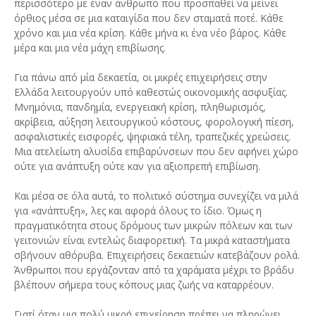
περισσότερο με έναν άνθρωπο που προσπαθεί να μείνει
όρθιος μέσα σε μια καταιγίδα που δεν σταματά ποτέ. Κάθε
χρόνο και μια νέα κρίση. Κάθε μήνα κι ένα νέο βάρος. Κάθε
μέρα και μια νέα μάχη επιβίωσης.
Για πάνω από μία δεκαετία, οι μικρές επιχειρήσεις στην
Ελλάδα λειτουργούν υπό καθεστώς οικονομικής ασφυξίας.
Μνημόνια, πανδημία, ενεργειακή κρίση, πληθωρισμός,
ακρίβεια, αύξηση λειτουργικού κόστους, φορολογική πίεση,
ασφαλιστικές εισφορές, ψηφιακά τέλη, τραπεζικές χρεώσεις.
Μια ατελείωτη αλυσίδα επιβαρύνσεων που δεν αφήνει χώρο
ούτε για ανάπτυξη ούτε καν για αξιοπρεπή επιβίωση.
Και μέσα σε όλα αυτά, το πολιτικό σύστημα συνεχίζει να μιλά
για «ανάπτυξη», λες και αφορά όλους το ίδιο. Όμως η
πραγματικότητα στους δρόμους των μικρών πόλεων και των
γειτονιών είναι εντελώς διαφορετική. Τα μικρά καταστήματα
σβήνουν αθόρυβα. Επιχειρήσεις δεκαετιών κατεβάζουν ρολά.
Άνθρωποι που εργάζονταν από τα χαράματα μέχρι το βράδυ
βλέπουν σήμερα τους κόπους μιας ζωής να καταρρέουν.
Γιατί όταν μια πολύ μικρή επιχείρηση πρέπει να πληρώνει