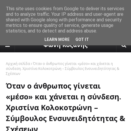
This site uses cookies from Google to deliver its services
and to analyze traffic. Your IP address and user-agent are
shared with Google along with performance and security
metrics to ensure quality of service, generate usage
statistics, and to detect and address abuse.
πρόγνωση καιρού από το k24.n
LEARN MORE
GOT IT
Φωνή Κοζάνης
Αρχική σελίδα
Όταν ο άνθρωπος γίνεται «μέσο» και χάνεται η
σύνδεση. Χριστίνα Κολοκοτρώνη – Σύμβουλος Ενσυνειδητότητας &
Σχέσεων
Όταν ο άνθρωπος γίνεται
«μέσο» και χάνεται η σύνδεση.
Χριστίνα Κολοκοτρώνη –
Σύμβουλος Ενσυνειδητότητας &
Σχέσεων