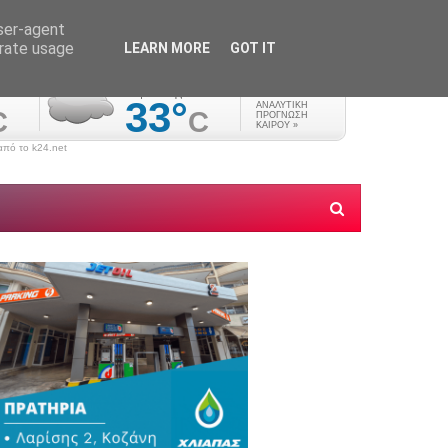
user-agent
erate usage
LEARN MORE
GOT IT
πό το k24.net