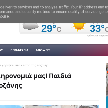
eliver its services and to analyze traffic. Your IP address and 
ormance and security metrics to ensure quality of service, gen
abuse.
πρόγνωση καιρού α
ΟΣ
ΠΕΡΙΦΕΡΕΙΑ
ΑΠΟΨΕΙΣ
ιά χόρεψαν στο κέντρο της Κοζάνης
ληρονομιά μας! Παιδιά
Κοζάνης