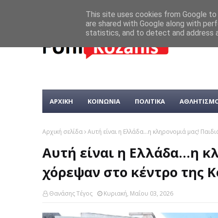
This site uses cookies from Google to d
are shared with Google along with perf
statistics, and to detect and address 
ΑΡΧΙΚΗ
ΚΟΙΝΩΝΙΑ
ΠΟΛΙΤΙΚΑ
ΑΘΛΗΤΙΣΜ
Αρχική σελίδα
Αυτή είναι η Ελλάδα...η κληρονομιά μας! Παιδ
Αυτή είναι η Ελλάδα...η κ
χόρεψαν στο κέντρο της 
Θανάσης Τέγος
Κυριακή, Μαΐου 03, 2026