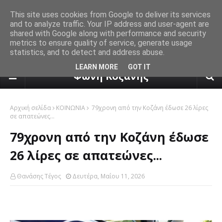
This site uses cookies from Google to deliver its services
and to analyze traffic. Your IP address and user-agent are
shared with Google along with performance and security
metrics to ensure quality of service, generate usage
statistics, and to detect and address abuse.
πρόγνωση καιρού από το k24.n
LEARN MORE
GOT IT
Φωνή Κοζάνης
Αρχική σελίδα
ΚΟΙΝΩΝΙΑ
79χρονη από την Κοζάνη έδωσε 26 λίρες
σε απατεώνες...
79χρονη από την Κοζάνη έδωσε
26 λίρες σε απατεώνες...
Θανάσης Τέγος
Δευτέρα, Μαΐου 11, 2026