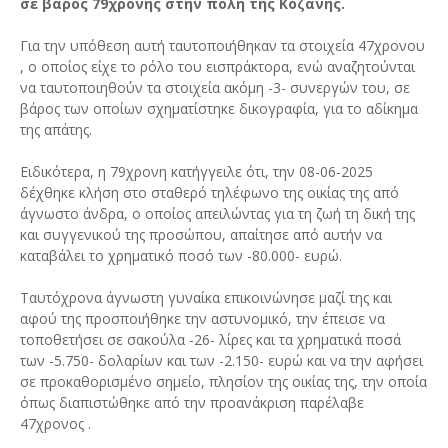
σε βάρος 79χρονης στην πόλη της Κοζάνης.
Για την υπόθεση αυτή ταυτοποιήθηκαν τα στοιχεία 47χρονου
, ο οποίος είχε το ρόλο του εισπράκτορα, ενώ αναζητούνται
να ταυτοποιηθούν τα στοιχεία ακόμη -3- συνεργών του, σε
βάρος των οποίων σχηματίστηκε δικογραφία, για το αδίκημα
της απάτης.
Ειδικότερα, η 79χρονη κατήγγειλε ότι, την 08-06-2025
δέχθηκε κλήση στο σταθερό τηλέφωνο της οικίας της από
άγνωστο άνδρα, ο οποίος απειλώντας για τη ζωή τη δική της
και συγγενικού της προσώπου, απαίτησε από αυτήν να
καταβάλει το χρηματικό ποσό των -80.000- ευρώ.
Ταυτόχρονα άγνωστη γυναίκα επικοινώνησε μαζί της και
αφού της προσποιήθηκε την αστυνομικό, την έπεισε να
τοποθετήσει σε σακούλα -26- λίρες και τα χρηματικά ποσά
των -5.750- δολαρίων και των -2.150- ευρώ και να την αφήσει
σε προκαθορισμένο σημείο, πλησίον της οικίας της, την οποία
όπως διαπιστώθηκε από την προανάκριση παρέλαβε
47χρονος .