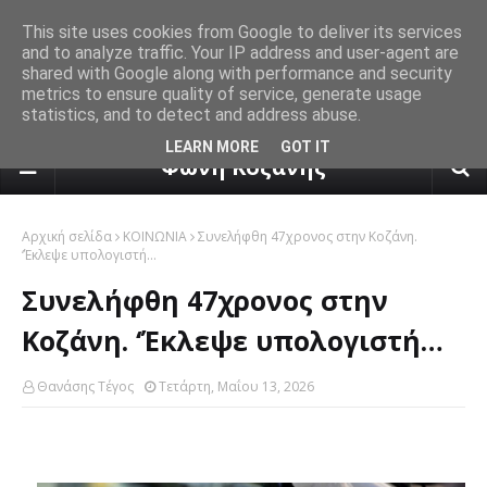
This site uses cookies from Google to deliver its services
and to analyze traffic. Your IP address and user-agent are
shared with Google along with performance and security
metrics to ensure quality of service, generate usage
statistics, and to detect and address abuse.
πρόγνωση καιρού από το k24.n
LEARN MORE
GOT IT
Φωνή Κοζάνης
Αρχική σελίδα
ΚΟΙΝΩΝΙΑ
Συνελήφθη 47χρονος στην Κοζάνη.
‘Έκλεψε υπολογιστή…
Συνελήφθη 47χρονος στην
Κοζάνη. ‘Έκλεψε υπολογιστή…
Θανάσης Τέγος
Τετάρτη, Μαΐου 13, 2026