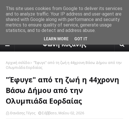
This site uses cookies from Google to deliver its services
and to analyze traffic. Your IP address and user-agent are
shared with Google along with performance and security
metrics to ensure quality of service, generate usage
statistics, and to detect and address abuse.
πρόγνωση καιρού από το k24.n
LEARN MORE
GOT IT
Φωνή Κοζάνης
Αρχική σελίδα
"Έφυγε" από τη ζωή η 44χρονη Βάσω Δήμου από την
Ολυμπιάδα Εορδαίας
"Έφυγε" από τη ζωή η 44χρονη
Βάσω Δήμου από την
Ολυμπιάδα Εορδαίας
Θανάσης Τέγος
Σάββατο, Μαΐου 02, 2026