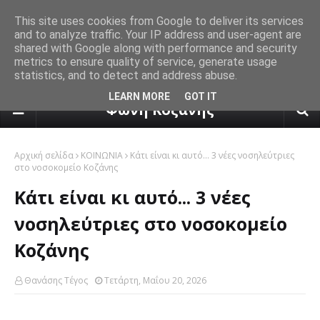
This site uses cookies from Google to deliver its services
and to analyze traffic. Your IP address and user-agent are
shared with Google along with performance and security
metrics to ensure quality of service, generate usage
statistics, and to detect and address abuse.
πρόγνωση καιρού από το k24.n
LEARN MORE
GOT IT
Φωνή Κοζάνης
Αρχική σελίδα
ΚΟΙΝΩΝΙΑ
Κάτι είναι κι αυτό... 3 νέες νοσηλεύτριες
στο νοσοκομείο Κοζάνης
Κάτι είναι κι αυτό... 3 νέες
νοσηλεύτριες στο νοσοκομείο
Κοζάνης
Θανάσης Τέγος
Τετάρτη, Μαΐου 20, 2026