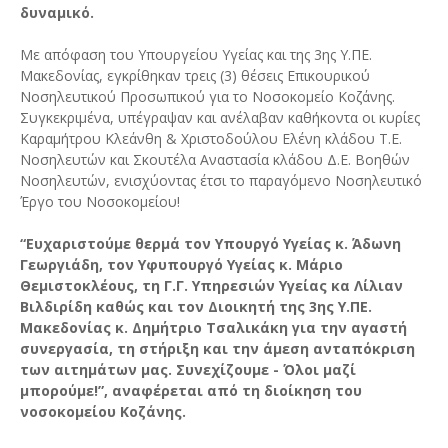
δυναμικό.
Με απόφαση του Υπουργείου Υγείας και της 3ης Υ.ΠΕ.
Μακεδονίας, εγκρίθηκαν τρεις (3) θέσεις Επικουρικού
Νοσηλευτικού Προσωπικού για το Νοσοκομείο Κοζάνης.
Συγκεκριμένα, υπέγραψαν και ανέλαβαν καθήκοντα οι κυρίες
Καραμήτρου Κλεάνθη & Χριστοδούλου Ελένη κλάδου Τ.Ε.
Νοσηλευτών και Σκουτέλα Αναστασία κλάδου Δ.Ε. Βοηθών
Νοσηλευτών, ενισχύοντας έτσι το παραγόμενο Νοσηλευτικό
Έργο του Νοσοκομείου!
“Ευχαριστούμε θερμά τον Υπουργό Υγείας κ. Άδωνη
Γεωργιάδη, τον Υφυπουργό Υγείας κ. Μάριο
Θεμιστοκλέους, τη Γ.Γ. Υπηρεσιών Υγείας κα Λίλιαν
Βιλδιρίδη καθώς και τον Διοικητή της 3ης Υ.ΠΕ.
Μακεδονίας κ. Δημήτριο Τσαλικάκη για την αγαστή
συνεργασία, τη στήριξη και την άμεση ανταπόκριση
των αιτημάτων μας. Συνεχίζουμε - Όλοι μαζί
μπορούμε!”, αναφέρεται από τη διοίκηση του
νοσοκομείου Κοζάνης.