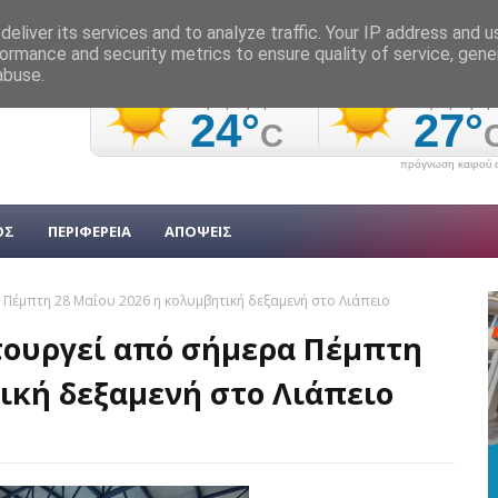
eliver its services and to analyze traffic. Your IP address and 
ormance and security metrics to ensure quality of service, gen
abuse.
πρόγνωση καιρού α
ΟΣ
ΠΕΡΙΦΕΡΕΙΑ
ΑΠΟΨΕΙΣ
 Πέμπτη 28 Μαΐου 2026 η κολυμβητική δεξαμενή στο Λιάπειο
τουργεί από σήμερα Πέμπτη
ική δεξαμενή στο Λιάπειο