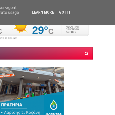
user-agent
erate usage
LEARN MORE
GOT IT
πό το k24.net