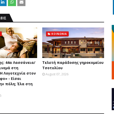
ΕΙΣ
ΚΟΙΝΩΝΙΑ
ης: 44α Λασσάνεια/
Τελετή παράδοσης γηροκομείου
Σινεμά στη
Τσοτυλίου
«Η Λογοτεχνία στον
August 07, 2026
φο» - Είσαι
ην πόλη; Έλα στη
6