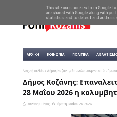
This site uses cookies from Google to d
are shared with Google along with perf
statistics, and to detect and address 
ΑΡΧΙΚΗ
ΚΟΙΝΩΝΙΑ
ΠΟΛΙΤΙΚΑ
ΑΘΛΗΤΙΣΜ
Αρχική σελίδα
Δήμος Κοζάνης: Επαναλειτουργεί από σήμερα
Δήμος Κοζάνης: Επαναλει
28 Μαΐου 2026 η κολυμβητ
Θανάσης Τέγος
Πέμπτη, Μαΐου 28, 2026