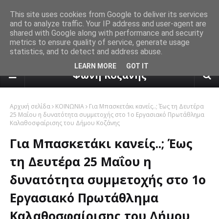
This site uses cookies from Google to deliver its services
and to analyze traffic. Your IP address and user-agent are
shared with Google along with performance and security
metrics to ensure quality of service, generate usage
statistics, and to detect and address abuse.
πρόγνωση καιρού από το k24.n
LEARN MORE
GOT IT
Φωνή Κοζάνης
Αρχική σελίδα
ΚΟΙΝΩΝΙΑ
Για Μπασκετάκι κανείς..; Έως τη Δευτέρα
25 Μαΐου η δυνατότητα συμμετοχής στο 1ο Εργασιακό Πρωτάθλημα
Καλαθοσφαίρισης του Δήμου Κοζάνης
Για Μπασκετάκι κανείς..; Έως
τη Δευτέρα 25 Μαΐου η
δυνατότητα συμμετοχής στο 1ο
Εργασιακό Πρωτάθλημα
Καλαθοσφαίρισης του Δήμου