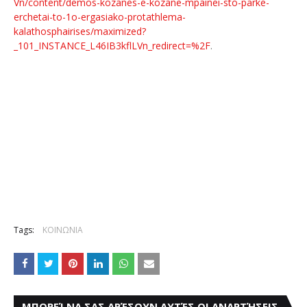
Vn/content/demos-kozanes-e-kozane-mpainei-sto-parke-
erchetai-to-1o-ergasiako-protathlema-
kalathosphairises/maximized?
_101_INSTANCE_L46IB3kflLVn_redirect=%2F
.
Tags:
ΚΟΙΝΩΝΙΑ
ΜΠΟΡΕΊ ΝΑ ΣΑΣ ΑΡΈΣΟΥΝ ΑΥΤΈΣ ΟΙ ΑΝΑΡΤΉΣΕΙΣ