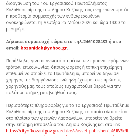
διοργάνωση του 1ου Εργασιακού Πρωταθλήματος
Καλαθοσφαίρισης του Δήμου Κοζάνης, σας ενημερώνουμε ότι
η προθεσμία συμμετοχής των ενδιαφερομένων
ολοκληρώνεται τη Δευτέρα 25 Μαΐου 2026 και ώρα 13:00 το
μεσημέρι.
Δήλωσε συμμετοχή τώρα στο τηλ.2461028433 ή στο
email:
kozanidak@yahoo.gr
.
Παράλληλα, γίνεται γνωστό ότι μέσω των προαναφερόμενων
τρόπων επικοινωνίας, όποιος φορέας ή τοπική επιχείρηση
επιθυμεί να στηρίξει το Πρωτάθλημα, μπορεί να δηλώσει
χορηγός της διοργάνωσης ενώ ήδη έχουμε τους πρώτους
χορηγούς μας, τους οποίους ευχαριστούμε θερμά για την
πολύτιμη στήριξη και βοήθειά τους.
Περισσότερες πληροφορίες για το 1ο Εργασιακό Πρωτάθλημα
Καλαθοσφαίρισης του Δήμου Κοζάνης, το οποίο υλοποιείται
στο πλαίσιο των φετινών Λασσανείων, μπορείτε να βρείτε
στην επίσημη ιστοσελίδα του Δήμου Κοζάνης και στο link
https://cityofkozani.gov.gr/archike/-/asset_publisher/L46IB3kflL