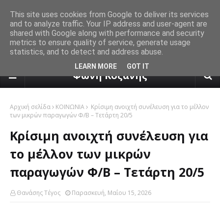
This site uses cookies from Google to deliver its services
and to analyze traffic. Your IP address and user-agent are
shared with Google along with performance and security
metrics to ensure quality of service, generate usage
statistics, and to detect and address abuse.
πρόγνωση καιρού από το k24.n
LEARN MORE
GOT IT
Φωνή Κοζάνης
Αρχική σελίδα
ΚΟΙΝΩΝΙΑ
Κρίσιμη ανοιχτή συνέλευση για το μέλλον
των μικρών παραγωγών Φ/Β – Τετάρτη 20/5
Κρίσιμη ανοιχτή συνέλευση για
το μέλλον των μικρών
παραγωγών Φ/Β – Τετάρτη 20/5
Θανάσης Τέγος
Παρασκευή, Μαΐου 15, 2026