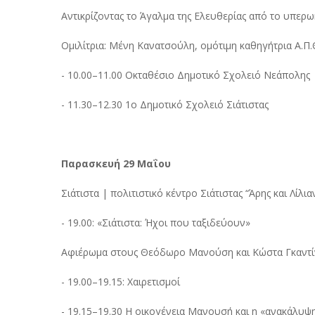
Αντικρίζοντας το Άγαλμα της Ελευθερίας από το υπερω
Ομιλίτρια: Μένη Κανατσούλη, ομότιμη καθηγήτρια Α.Π.
- 10.00–11.00 Οκταθέσιο Δημοτικό Σχολειό Νεάπολης
- 11.30–12.30 1ο Δημοτικό Σχολειό Σιάτιστας
Παρασκευή 29 Μαΐου
Σιάτιστα | πολιτιστικό κέντρο Σιάτιστας “Άρης και Λίλ
- 19.00: «Σιάτιστα: Ήχοι που ταξιδεύουν»
Αφιέρωμα στους Θεόδωρο Μανούση και Κώστα Γκαντί
- 19.00–19.15: Χαιρετισμοί
- 19.15–19.30 Η οικογένεια Μανουσή και η «ανακάλυ