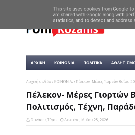
This site uses cookies from Google to d
are shared with Google along with perf
statistics, and to detect and address 
ΑΡΧΙΚΗ
ΚΟΙΝΩΝΙΑ
ΠΟΛΙΤΙΚΑ
ΑΘΛΗΤΙΣΜ
Αρχική σελίδα
ΚΟΙΝΩΝΙΑ.
Πέλεκον- Μέρες Γιορτών Βοΐου 202
Πέλεκον- Μέρες Γιορτών Βο
Πολιτισμός, Τέχνη, Παράδο
Θανάσης Τέγος
Δευτέρα, Μαΐου 25, 2026