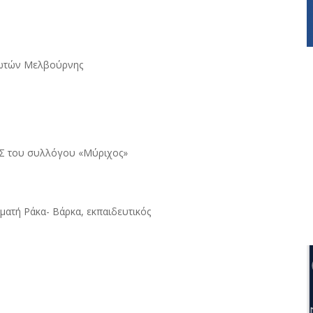
κιωτών Μελβούρνης
.Σ του συλλόγου «Μύριχος»
ατή Ράκα- Βάρκα, εκπαιδευτικός