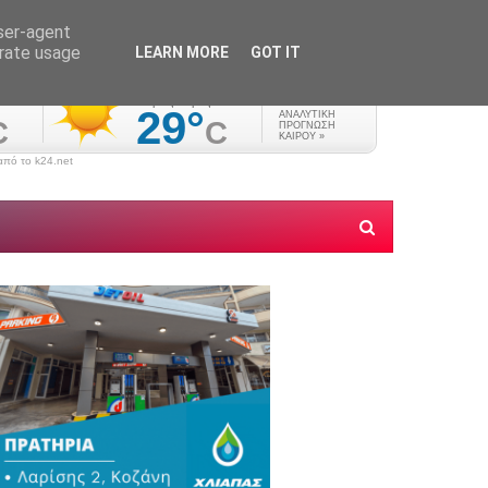
user-agent
erate usage
LEARN MORE
GOT IT
πό το k24.net