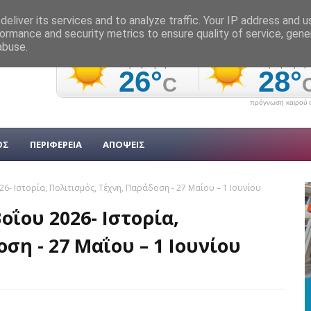
eliver its services and to analyze traffic. Your IP address and 
ormance and security metrics to ensure quality of service, gen
abuse.
πρόγνωση καιρού α
ΟΣ
ΠΕΡΙΦΕΡΕΙΑ
ΑΠΟΨΕΙΣ
6- Ιστορία, Πολιτισμός, Τέχνη, Παράδοση - 27 Μαΐου – 1 Ιουνίου
ΐου 2026- Ιστορία,
ση - 27 Μαΐου – 1 Ιουνίου