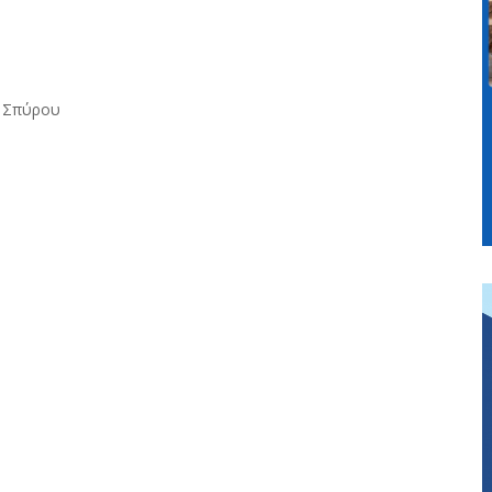
υ Σπύρου