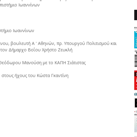
επιστήμιο Ιωαννίνων
στήμιο Ιωαννίνων
νου, βουλευτή Α ' Αθηνών, πρ. Υπουργού Πολιτισμού και
 τον Δήμαρχο Βοΐου Χρήστο Ζευκλή
ή Θεόδωρου Μανούση με το ΚΑΠΗ Σιάτιστας
υ στους ήχους του Κώστα Γκαντίνη