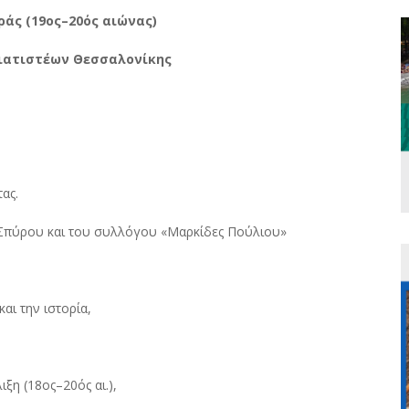
ράς (19ος–20ός αιώνας)
Σιατιστέων Θεσσαλονίκης
ας.
 Σπύρου και του συλλόγου «Μαρκίδες Πούλιου»
αι την ιστορία,
ιξη (18ος–20ός αι.),