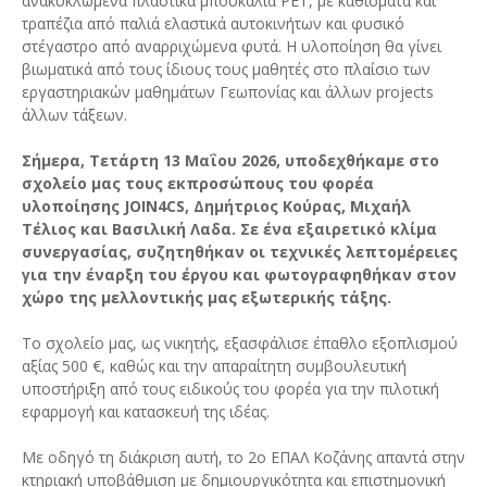
ανακυκλωμένα πλαστικά μπουκάλια PET, με καθίσματα και
τραπέζια από παλιά ελαστικά αυτοκινήτων και φυσικό
στέγαστρο από αναρριχώμενα φυτά. Η υλοποίηση θα γίνει
βιωματικά από τους ίδιους τους μαθητές στο πλαίσιο των
εργαστηριακών μαθημάτων Γεωπονίας και άλλων projects
άλλων τάξεων.
Σήμερα, Τετάρτη 13 Μαΐου 2026, υποδεχθήκαμε στο
σχολείο μας τους εκπροσώπους του φορέα
υλοποίησης JOIN4CS, Δημήτριος Κούρας, Μιχαήλ
Τέλιος και Βασιλική Λαδα. Σε ένα εξαιρετικό κλίμα
συνεργασίας, συζητηθήκαν οι τεχνικές λεπτομέρειες
για την έναρξη του έργου και φωτογραφηθήκαν στον
χώρο της μελλοντικής μας εξωτερικής τάξης.
Το σχολείο μας, ως νικητής, εξασφάλισε έπαθλο εξοπλισμού
αξίας 500 €, καθώς και την απαραίτητη συμβουλευτική
υποστήριξη από τους ειδικούς του φορέα για την πιλοτική
εφαρμογή και κατασκευή της ιδέας.
Με οδηγό τη διάκριση αυτή, το 2ο ΕΠΑΛ Κοζάνης απαντά στην
κτηριακή υποβάθμιση με δημιουργικότητα και επιστημονική