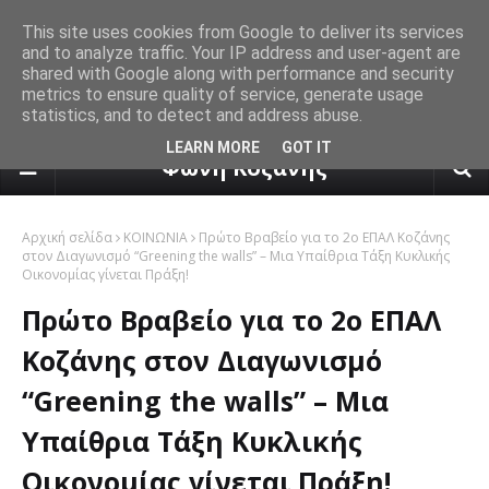
This site uses cookies from Google to deliver its services
and to analyze traffic. Your IP address and user-agent are
shared with Google along with performance and security
metrics to ensure quality of service, generate usage
statistics, and to detect and address abuse.
πρόγνωση καιρού από το k24.n
LEARN MORE
GOT IT
Φωνή Κοζάνης
Αρχική σελίδα
ΚΟΙΝΩΝΙΑ
Πρώτο Βραβείο για το 2ο ΕΠΑΛ Κοζάνης
στον Διαγωνισμό “Greening the walls” – Μια Υπαίθρια Τάξη Κυκλικής
Οικονομίας γίνεται Πράξη!
Πρώτο Βραβείο για το 2ο ΕΠΑΛ
Κοζάνης στον Διαγωνισμό
“Greening the walls” – Μια
Υπαίθρια Τάξη Κυκλικής
Οικονομίας γίνεται Πράξη!