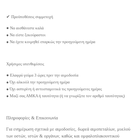
✔
Προϋποθέσεις συμμετοχή
●
Να αισθάνεστε καλά
● Να είστε ξεκούραστοι
● Να έχετε κοιμηθεί επαρκώς την προηγούμενη ημέρα
Χρήσιμες υπενθυμίσεις
●
Ελαφρύ γεύμα 3 ώρες πριν την αιμοδοσία
● Όχι αλκοόλ την προηγούμενη ημέρα
● Όχι ασπιρίνη ή αντιισταμινικά τις προηγούμενες ημέρες
● Μαζί σας ΑΜΚΑ ή ταυτότητα (ή να γνωρίζετε τον αριθμό ταυτότητας)
Πληροφορίες & Επικοινωνία
Για ενημέρωση σχετικά με αιμοδοσίες, δωρεά αιμοπεταλίων, μυελού
των οστών, ιστών & οργάνων, καθώς και ομφαλοπλακουντικού