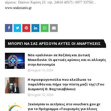
αίματος: Παύλου Χαρίση 23
. τηλ.
24610 40575 | 6977 337561
,
www.seakozanis.gr
ΜΠΟΡΕΊ ΝΑ ΣΑΣ ΑΡΈΣΟΥΝ ΑΥΤΈΣ ΟΙ ΑΝΑΡΤΉΣΕΙΣ
Νέα «γαλόνια» σε Κοζάνη και Δυτική
Μακεδονία: Οι φετινές κρίσεις και οι αλλαγές
στην Αστυνομία
August 10, 2026
Η προσφυγοπούλα που κλείδωσε το
παρελθόν και πήρε την πίστη μαζί της! (Του
Διαμαντή Θ. Βαχτσιαβάνου)
August 10, 2026
Ξεκίνησαν οι αιτήσεις στο vouchers.gov.gr
για το Πρόγραμμα «Τουρισμός για όλους