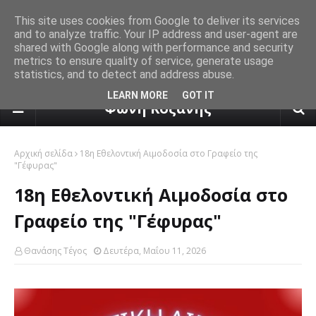
This site uses cookies from Google to deliver its services
and to analyze traffic. Your IP address and user-agent are
shared with Google along with performance and security
metrics to ensure quality of service, generate usage
statistics, and to detect and address abuse.
πρόγνωση καιρού από το k24.n
LEARN MORE
GOT IT
Φωνή Κοζάνης
Αρχική σελίδα
18η Εθελοντική Αιμοδοσία στο Γραφείο της
"Γέφυρας"
18η Εθελοντική Αιμοδοσία στο
Γραφείο της "Γέφυρας"
Θανάσης Τέγος
Δευτέρα, Μαΐου 11, 2026