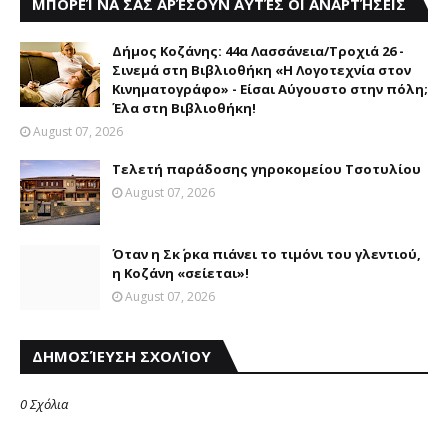
ΜΠΟΡΕΊ ΝΑ ΣΑΣ ΑΡΈΣΟΥΝ ΑΥΤΈΣ ΟΙ ΑΝΑΡΤΉΣΕΙΣ
Δήμος Κοζάνης: 44α Λασσάνεια/Τροχιά 26 -
Σινεμά στη Βιβλιοθήκη «Η Λογοτεχνία στον
Κινηματογράφο» - Είσαι Αύγουστο στην πόλη;
Έλα στη Βιβλιοθήκη!
August 07, 2026
Τελετή παράδοσης γηροκομείου Τσοτυλίου
August 07, 2026
Όταν η Σκ΄ ρκα πιάνει το τιμόνι του γλεντιού,
η Κοζάνη «σείεται»!
August 07, 2026
ΔΗΜΟΣΊΕΥΣΗ ΣΧΟΛΊΟΥ
0 Σχόλια