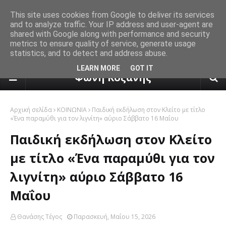
This site uses cookies from Google to deliver its services
and to analyze traffic. Your IP address and user-agent are
shared with Google along with performance and security
metrics to ensure quality of service, generate usage
statistics, and to detect and address abuse.
πρόγνωση καιρού από το k24.n
LEARN MORE
GOT IT
Φωνή Κοζάνης
Αρχική σελίδα
ΚΟΙΝΩΝΙΑ
Παιδική εκδήλωση στον Κλείτο με τίτλο
«Ένα παραμύθι για τον λιγνίτη» αύριο Σάββατο 16 Μαΐου
Παιδική εκδήλωση στον Κλείτο
με τίτλο «Ένα παραμύθι για τον
λιγνίτη» αύριο Σάββατο 16
Μαΐου
Θανάσης Τέγος
Παρασκευή, Μαΐου 15, 2026