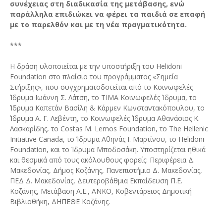
συνέχειας στη διαδικασία της μετάβασης, ενώ
παράλληλα επιδιώκει να φέρει τα παιδιά σε επαφή
με το παρελθόν και με τη νέα πραγματικότητα.
***
Η δράση υλοποιείται με την υποστήριξη του Helidoni
Foundation στο πλαίσιο του προγράμματος «Σημεία
Στήριξης», που συγχρηματοδοτείται από το Κοινωφελές
Ίδρυμα Ιωάννη Σ. Λάτση, το ΤΙΜΑ Κοινωφελές Ίδρυμα, το
Ίδρυμα Καπετάν Βασίλη & Κάρμεν Κωνσταντακόπουλου, το
Ίδρυμα Α. Γ. Λεβέντη, το Κοινωφελές Ίδρυμα Αθανάσιος Κ.
Λασκαρίδης, το Costas M. Lemos Foundation, το The Hellenic
Initiative Canada, το Ίδρυμα Αθηνάς Ι. Μαρτίνου, το Helidoni
Foundation, και το Ίδρυμα Μποδοσάκη. Υποστηρίζεται ηθικά
και θεσμικά από τους ακόλουθους φορείς: Περιφέρεια Δ.
Μακεδονίας, Δήμος Κοζάνης, Πανεπιστήμιο Δ. Μακεδονίας,
ΠΕΔ Δ. Μακεδονίας, Δευτεροβάθμια Εκπαίδευση Π.Ε.
Κοζάνης, Μετάβαση Α.Ε., ΑΝΚΟ, Κοβεντάρειος Δημοτική
Βιβλιοθήκη, ΔΗΠΕΘΕ Κοζάνης.