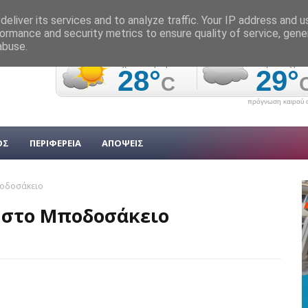
eliver its services and to analyze traffic. Your IP address and 
ormance and security metrics to ensure quality of service, gen
abuse.
πρόγνωση καιρού α
ΟΣ
ΠΕΡΙΦΕΡΕΙΑ
ΑΠΟΨΕΙΣ
ποδοσάκειο
ο στο Μποδοσάκειο