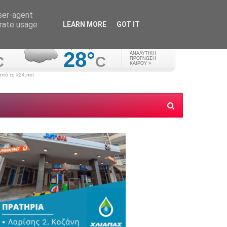
user-agent
erate usage
LEARN MORE
GOT IT
πό το k24.net