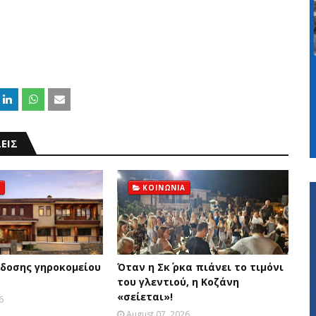
ΕΙΣ
ΚΟΙΝΩΝΙΑ
δοσης γηροκομείου
Όταν η Σκ΄ ρκα πιάνει το τιμόνι
του γλεντιού, η Κοζάνη
«σείεται»!
6
August 07, 2026