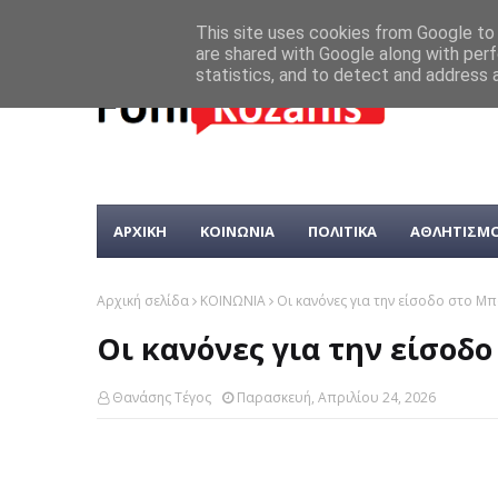
This site uses cookies from Google to d
are shared with Google along with perf
statistics, and to detect and address 
ΑΡΧΙΚΗ
ΚΟΙΝΩΝΙΑ
ΠΟΛΙΤΙΚΑ
ΑΘΛΗΤΙΣΜ
Αρχική σελίδα
ΚΟΙΝΩΝΙΑ
Oι κανόνες για την είσοδο στο Μ
Oι κανόνες για την είσοδ
Θανάσης Τέγος
Παρασκευή, Απριλίου 24, 2026