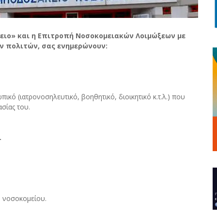
ειο» και η Επιτροπή Νοσοκομειακών Λοιμώξεων με
ν πολιτών, σας ενημερώνουν:
κό (ιατρονοσηλευτικό, βοηθητικό, διοικητικό κ.τ.λ.) που
ασίας του.
.
υ νοσοκομείου.