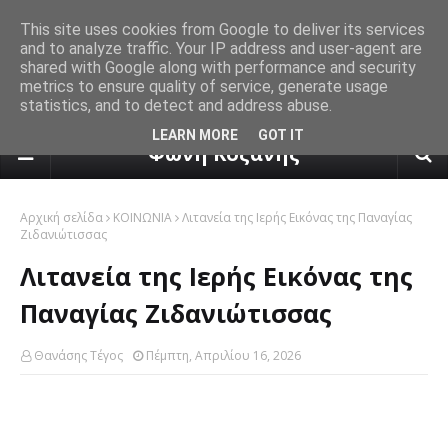
This site uses cookies from Google to deliver its services
and to analyze traffic. Your IP address and user-agent are
shared with Google along with performance and security
metrics to ensure quality of service, generate usage
statistics, and to detect and address abuse.
πρόγνωση καιρού από το k24.n
LEARN MORE
GOT IT
Φωνή Κοζάνης
Αρχική σελίδα
ΚΟΙΝΩΝΙΑ
Λιτανεία της Iερής Eικόνας της Παναγίας
Ζιδανιώτισσας
Λιτανεία της Iερής Eικόνας της
Παναγίας Ζιδανιώτισσας
Θανάσης Τέγος
Πέμπτη, Απριλίου 16, 2026