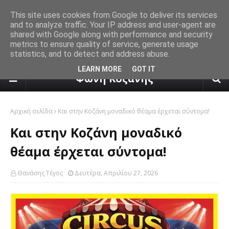
This site uses cookies from Google to deliver its services
and to analyze traffic. Your IP address and user-agent are
shared with Google along with performance and security
metrics to ensure quality of service, generate usage
statistics, and to detect and address abuse.
πρόγνωση καιρού από το k24.n
LEARN MORE
GOT IT
Φωνή Κοζάνης
Αρχική σελίδα
Και στην Κοζάνη μοναδικό θέαμα έρχεται σύντομα!
Και στην Κοζάνη μοναδικό
θέαμα έρχεται σύντομα!
Θανάσης Τέγος
Δευτέρα, Απριλίου 27, 2026