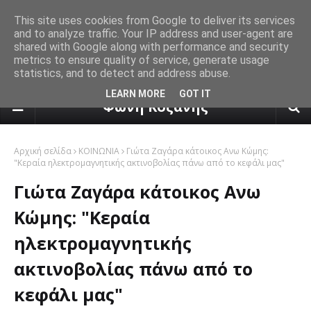
This site uses cookies from Google to deliver its services
and to analyze traffic. Your IP address and user-agent are
shared with Google along with performance and security
metrics to ensure quality of service, generate usage
statistics, and to detect and address abuse.
πρόγνωση καιρού από το k24.n
LEARN MORE
GOT IT
Φωνή Κοζάνης
Αρχική σελίδα
ΚΟΙΝΩΝΙΑ
Γιώτα Ζαγάρα κάτοικος Ανω Κώμης:
"Κεραία ηλεκτρομαγνητικής ακτινοβολίας πάνω από το κεφάλι μας"
Γιώτα Ζαγάρα κάτοικος Ανω
Κώμης: "Κεραία
ηλεκτρομαγνητικής
ακτινοβολίας πάνω από το
κεφάλι μας"