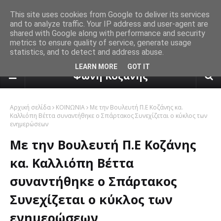
This site uses cookies from Google to deliver its services
and to analyze traffic. Your IP address and user-agent are
shared with Google along with performance and security
metrics to ensure quality of service, generate usage
statistics, and to detect and address abuse.
πρόγνωση καιρού από το k24.n
LEARN MORE
GOT IT
Φωνή Κοζάνης
Αρχική σελίδα
ΚΟΙΝΩΝΙΑ
Με την Βουλευτή Π.Ε Κοζάνης κα.
Καλλιόπη Βέττα συναντήθηκε ο Σπάρτακος Συνεχίζεται ο κύκλος των
ενημερώσεων
Με την Βουλευτή Π.Ε Κοζάνης
κα. Καλλιόπη Βέττα
συναντήθηκε ο Σπάρτακος
Συνεχίζεται ο κύκλος των
ενημερώσεων