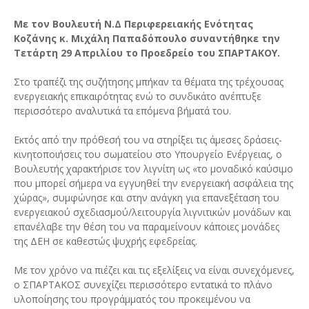
Με τον Βουλευτή Ν.Δ Περιφερειακής Ενότητας
Κοζάνης κ. Μιχάλη Παπαδόπουλο συναντήθηκε την
Τετάρτη 29 Απριλίου το Προεδρείο του ΣΠΑΡΤΑΚΟΥ.
Στο τραπέζι της συζήτησης μπήκαν τα θέματα της τρέχουσας
ενεργειακής επικαιρότητας ενώ το συνδικάτο ανέπτυξε
περισσότερο αναλυτικά τα επόμενα βήματά του.
Εκτός από την πρόθεσή του να στηρίξει τις άμεσες δράσεις-
κινητοποιήσεις του σωματείου στο Υπουργείο Ενέργειας, ο
Βουλευτής χαρακτήρισε τον λιγνίτη ως «το μοναδικό καύσιμο
που μπορεί σήμερα να εγγυηθεί την ενεργειακή ασφάλεια της
χώρας», συμφώνησε και στην ανάγκη για επανεξέταση του
ενεργειακού σχεδιασμού/λειτουργία λιγνιτικών μονάδων και
επανέλαβε την θέση του να παραμείνουν κάποιες μονάδες
της ΔΕΗ σε καθεστώς ψυχρής εφεδρείας.
Με τον χρόνο να πιέζει και τις εξελίξεις να είναι συνεχόμενες,
ο ΣΠΑΡΤΑΚΟΣ συνεχίζει περισσότερο εντατικά το πλάνο
υλοποίησης του προγράμματός του προκειμένου να