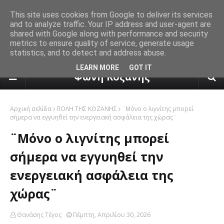
This site uses cookies from Google to deliver its services
and to analyze traffic. Your IP address and user-agent are
shared with Google along with performance and security
metrics to ensure quality of service, generate usage
statistics, and to detect and address abuse.
πρόγνωση καιρού από το k24.n
LEARN MORE
GOT IT
Φωνή Κοζάνης
Αρχική σελίδα
ΠΟΛΗ ΤΗΣ ΚΟΖΑΝΗΣ
¨Μόνο ο λιγνίτης μπορεί
σήμερα να εγγυηθεί την ενεργειακή ασφάλεια της χώρας¨
¨Μόνο ο λιγνίτης μπορεί
σήμερα να εγγυηθεί την
ενεργειακή ασφάλεια της
χώρας¨
Θανάσης Τέγος
Πέμπτη, Απριλίου 30, 2026