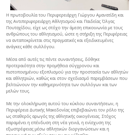
​Η πρωτοβουλία του Περιφερειάρχη Γιώργου Αμανατίδη και
της Αντιπεριφερειάρχη Αθλητισμού και Παιδείας Όλγας
Πουταχίδου, είχε ως στόχο την άμεση επικοινωνία με τους
ανθρώπους του αθλητισμού, ώστε η στήριξη της Περιφέρειας
να ανταποκρίνεται στις πραγματικές και εξειδικευμένες
ανάγκες κάθε συλλόγου.
​Μέσα από αυτές τις πέντε συναντήσεις, δόθηκε
προτεραιότητα στην προμήθεια σύγχρονου και
πιστοποιημένου εξοπλισμού για την προστασία των αθλητών
και αθλητριών, καθώς και στον σχεδιασμό παρεμβάσεων που
βελτιώνουν την καθημερινότητα των συλλόγων και των
μελών τους.
​Με την ολοκλήρωση αυτού του κύκλου συναντήσεων, η
Περιφέρεια Δυτικής Μακεδονίας επιβεβαιώνει τον ρόλο της
ως σταθερός αρωγός της αθλητικής οικογένειας. Στόχος
παραμένει η επένδυση στη νέα γενιά, η ενίσχυση της
εξωστρέφειας μέσω αθλητικών διοργανώσεων και η