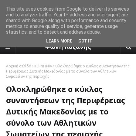
This site uses cookies from Google to deliver its services
and to analyze traffic. Your IP address and user-agent are
shared with Google along with performance and security
metrics to ensure quality of service, generate usage
statistics, and to detect and address abuse.
πρόγνωση καιρού από το k24.n
LEARN MORE
GOT IT
Φωνή Κοζάνης
Αρχική σελίδα
ΚΟΙΝΩΝΙΑ
Ολοκληρώθηκε ο κύκλος συναντήσεων της
Περιφέρειας Δυτικής Μακεδονίας με το σύνολο των Αθλητικών
Σωματείων της περιοχής
Ολοκληρώθηκε ο κύκλος
συναντήσεων της Περιφέρειας
Δυτικής Μακεδονίας με το
σύνολο των Αθλητικών
Σωματείων της περιοχής