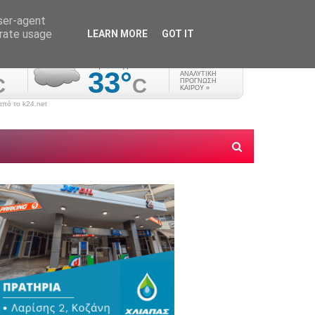
user-agent
erate usage
LEARN MORE
GOT IT
πό το k24.net