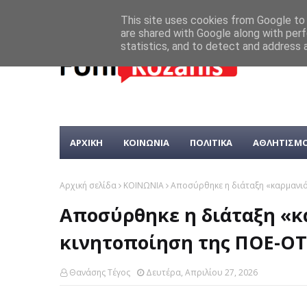
This site uses cookies from Google to d
are shared with Google along with perf
statistics, and to detect and address 
ΑΡΧΙΚΗ
ΚΟΙΝΩΝΙΑ
ΠΟΛΙΤΙΚΑ
ΑΘΛΗΤΙΣΜ
Αρχική σελίδα
ΚΟΙΝΩΝΙΑ
Αποσύρθηκε η διάταξη «καρμανιό
Αποσύρθηκε η διάταξη «κ
κινητοποίηση της ΠΟΕ-Ο
Θανάσης Τέγος
Δευτέρα, Απριλίου 27, 2026