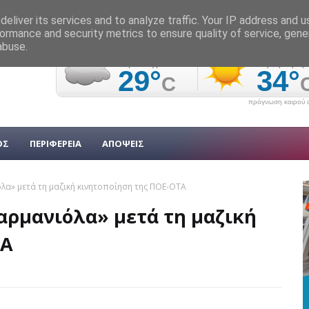
eliver its services and to analyze traffic. Your IP address and 
ormance and security metrics to ensure quality of service, gen
abuse.
πρόγνωση καιρού α
ΟΣ
ΠΕΡΙΦΕΡΕΙΑ
ΑΠΟΨΕΙΣ
λα» μετά τη μαζική κινητοποίηση της ΠΟΕ-ΟΤΑ
αρμανιόλα» μετά τη μαζική
ΤΑ