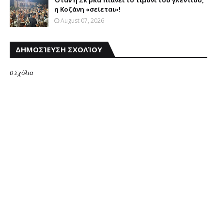
Όταν η Σκ΄ ρκα πιάνει το τιμόνι του γλεντιού,
η Κοζάνη «σείεται»!
August 07, 2026
ΔΗΜΟΣΊΕΥΣΗ ΣΧΟΛΊΟΥ
0 Σχόλια