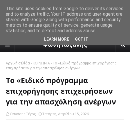
This site uses cookies from Google to deliver its services
and to analyze traffic. Your IP address and user-agent are
shared with Google along with performance and security
metrics to ensure quality of service, generate usage
statistics, and to detect and address abuse.
πρόγνωση καιρού από το k24.n
LEARN MORE
GOT IT
Φωνή Κοζάνης
Αρχική σελίδα
ΚΟΙΝΩΝΙΑ
Το «Ειδικό πρόγραμμα επιχορήγησης
επιχειρήσεων για την απασχόληση ανέργων
Το «Ειδικό πρόγραμμα
επιχορήγησης επιχειρήσεων
για την απασχόληση ανέργων
Θανάσης Τέγος
Τετάρτη, Απριλίου 15, 2026