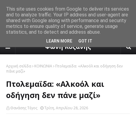
This site uses cookies from Google to deliver its services
and to analyze traffic. Your IP address and user-agent are
shared with Google along with performance and security
metrics to ensure quality of service, generate usage
statistics, and to detect and address abuse.
πρόγνωση καιρού από το k24.n
LEARN MORE
GOT IT
Φωνή Κοζάνης
Αρχική σελίδα
ΚΟΙΝΩΝΙΑ
Πτολεμαϊδα: «Αλκοόλ και οδήγηση δεν
πάνε μαζί»
Πτολεμαϊδα: «Αλκοόλ και
οδήγηση δεν πάνε μαζί»
Θανάσης Τέγος
Τρίτη, Απριλίου 28, 2026