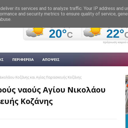
eliver its services and to analyze traffic. Your IP address and 
ormance and security metrics to ensure quality of service, gen
abuse.
πρόγνωση καιρού α
ΟΣ
ΠΕΡΙΦΕΡΕΙΑ
ΑΠΟΨΕΙΣ
ικολάου Κοζάνης και Αγίας Παρασκευής Κοζάνης
ρούς ναούς Αγίου Νικολάου
κευής Κοζάνης