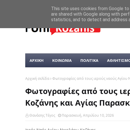
This site uses cookies from Google to d
are shared with Google along with perf
statistics, and to detect and address 
ΑΡΧΙΚΗ
ΚΟΙΝΩΝΙΑ
ΠΟΛΙΤΙΚΑ
ΑΘΛΗΤΙΣΜ
Αρχική σελίδα
Φωτογραφίες από τους ιερούς ναούς Αγίου Ν
Φωτογραφίες από τους ιε
Κοζάνης και Αγίας Παρασ
Θανάσης Τέγος
Παρασκευή, Απριλίου 10, 2026
Ιερός Ναός Αγίου Νικολάου Κοζάνης