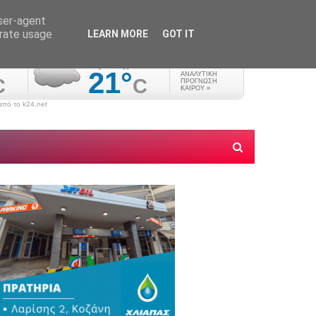
user-agent
erate usage
LEARN MORE
GOT IT
πό το k24.net