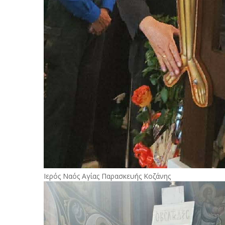
Ιερός Ναός Αγίας Παρασκευής Κοζάνης