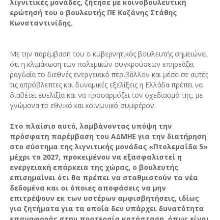
λιγνιτικές μονάδες, ζήτησε με κοινοβουλευτική
ερώτησή του ο βουλευτής ΠΕ Κοζάνης Στάθης
Κωνσταντινίδης.
Με την παρέμβασή του ο κυβερνητικός βουλευτής σημειώνει
ότι η κλιμάκωση των πολεμικών συγκρούσεων επηρεάζει
ραγδαία το διεθνές ενεργειακό περιβάλλον και μέσα σε αυτές
τις απρόβλεπτες και δυναμικές εξελίξεις η Ελλάδα πρέπει να
διαθέτει ευελιξία και να προσαρμόζει τον σχεδιασμό της, με
γνώμονα το εθνικό και κοινωνικό συμφέρον.
Στο πλαίσιο αυτό, λαμβάνοντας υπόψη την
πρόσφατη παρέμβαση του ΑΔΜΗΕ για την διατήρηση
στο σύστημα της λιγνιτικής μονάδας «Πτολεμαΐδα 5»
μέχρι το 2027, προκειμένου να εξασφαλιστεί η
ενεργειακή επάρκεια της χώρας, ο βουλευτής
επισημαίνει ότι θα πρέπει να σταθμιστούν τα νέα
δεδομένα και οι όποιες αποφάσεις να μην
επιτρέψουν εκ των υστέρων αμφισβητήσεις, ιδίως
για ζητήματα για τα οποία δεν υπάρχει δυνατότητα
επαναφοράς στην προτεραία κατάσταση, όπως είναι