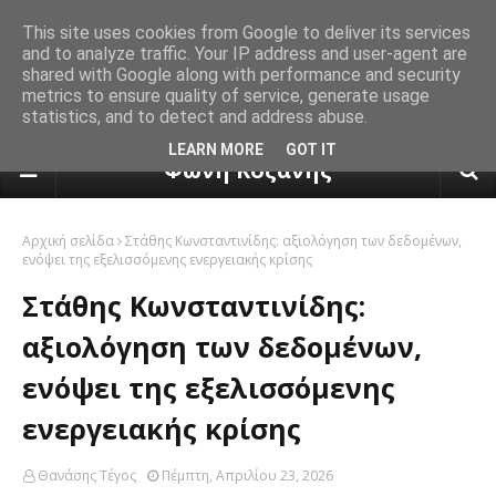
This site uses cookies from Google to deliver its services
and to analyze traffic. Your IP address and user-agent are
shared with Google along with performance and security
metrics to ensure quality of service, generate usage
statistics, and to detect and address abuse.
πρόγνωση καιρού από το k24.n
LEARN MORE
GOT IT
Φωνή Κοζάνης
Αρχική σελίδα
Στάθης Κωνσταντινίδης: αξιολόγηση των δεδομένων,
ενόψει της εξελισσόμενης ενεργειακής κρίσης
Στάθης Κωνσταντινίδης:
αξιολόγηση των δεδομένων,
ενόψει της εξελισσόμενης
ενεργειακής κρίσης
Θανάσης Τέγος
Πέμπτη, Απριλίου 23, 2026