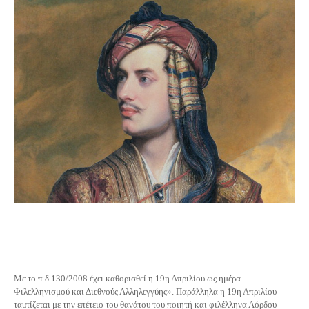
Με το π.δ.130/2008 έχει καθορισθεί η 19η Απριλίου ως ημέρα
Φιλελληνισμού και Διεθνούς Αλληλεγγύης». Παράλληλα η 19η Απριλίου
ταυτίζεται με την επέτειο του θανάτου του ποιητή και φιλέλληνα Λόρδου