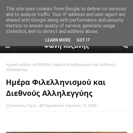
This site uses cookies from Google to deliver its services
and to analyze traffic. Your IP address and user-agent are
shared with Google along with performance and security
metrics to ensure quality of service, generate usage
statistics, and to detect and address abuse.
πρόγνωση καιρού από το k24.n
LEARN MORE
GOT IT
Φωνή Κοζάνης
Αρχική σελίδα
ΚΟΙΝΩΝΙΑ
Ημέρα Φιλελληνισμού και Διεθνούς
Αλληλεγγύης
Ημέρα Φιλελληνισμού και
Διεθνούς Αλληλεγγύης
Θανάσης Τέγος
Παρασκευή, Απριλίου 17, 2026