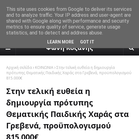
This site uses cookies from Google to deliver its services
and to analyze traffic. Your IP address and user-agent are
shared with Google along with performance and security
metrics to ensure quality of service, generate usage
statistics, and to detect and address abuse.
πρόγνωση καιρού από το k24.n
LEARN MORE
GOT IT
Φωνή Κοζάνης
Αρχική σελίδα
ΚΟΙΝΩΝΙΑ
Στην τελική ευθεία η δημιουργία
πρότυπης Θεματικής Παιδικής Χαράς στα Γρεβενά, προϋπολογισμού
815.000€
Στην τελική ευθεία η
δημιουργία πρότυπης
Θεματικής Παιδικής Χαράς στα
Γρεβενά, προϋπολογισμού
815.000€