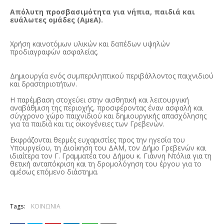
Απόλυτη προσβασιμότητα για νήπια, παιδιά και
ευάλωτες ομάδες (ΑμεΑ).
Χρήση καινοτόμων υλικών και δαπέδων υψηλών
προδιαγραφών ασφαλείας.
Δημιουργία ενός συμπεριληπτικού περιβάλλοντος παιχνιδιού
και δραστηριοτήτων.
Η παρέμβαση στοχεύει στην αισθητική και λειτουργική
αναβάθμιση της περιοχής, προσφέροντας έναν ασφαλή και
σύγχρονο χώρο παιχνιδιού και δημιουργικής απασχόλησης
για τα παιδιά και τις οικογένειες των Γρεβενών.
Εκφράζονται θερμές ευχαριστίες προς την ηγεσία του
Υπουργείου, τη Διοίκηση του ΔΑΜ, τον Δήμο Γρεβενών και
ιδιαίτερα τον Γ. Γραμματέα του Δήμου κ. Γιάννη Ντόλια για τη
θετική ανταπόκριση και τη δρομολόγηση του έργου για το
αμέσως επόμενο διάστημα.
Tags:
ΚΟΙΝΩΝΙΑ