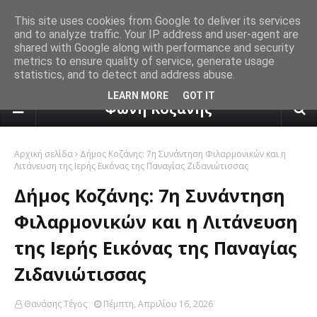
This site uses cookies from Google to deliver its services
and to analyze traffic. Your IP address and user-agent are
shared with Google along with performance and security
metrics to ensure quality of service, generate usage
statistics, and to detect and address abuse.
πρόγνωση καιρού από το k24.n
LEARN MORE
GOT IT
Φωνή Κοζάνης
Αρχική σελίδα
Δήμος Κοζάνης: 7η Συνάντηση Φιλαρμονικών και η
Λιτάνευση της Ιερής Εικόνας της Παναγίας Ζιδανιώτισσας
Δήμος Κοζάνης: 7η Συνάντηση
Φιλαρμονικών και η Λιτάνευση
της Ιερής Εικόνας της Παναγίας
Ζιδανιώτισσας
Θανάσης Τέγος
Πέμπτη, Απριλίου 16, 2026