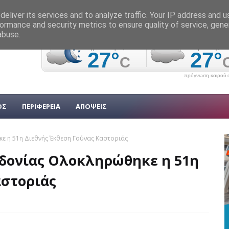
eliver its services and to analyze traffic. Your IP address and 
ormance and security metrics to ensure quality of service, gen
abuse.
πρόγνωση καιρού α
ΟΣ
ΠΕΡΙΦΕΡΕΙΑ
ΑΠΟΨΕΙΣ
ε η 51η Διεθνής Έκθεση Γούνας Καστοριάς
δονίας Ολοκληρώθηκε η 51η
αστοριάς