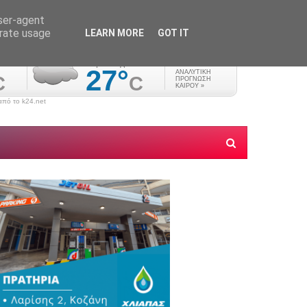
user-agent
erate usage
LEARN MORE
GOT IT
πό το k24.net