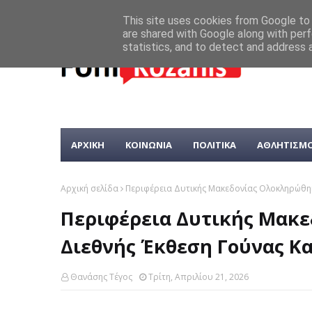
This site uses cookies from Google to d
are shared with Google along with perf
statistics, and to detect and address 
ΑΡΧΙΚΗ
ΚΟΙΝΩΝΙΑ
ΠΟΛΙΤΙΚΑ
ΑΘΛΗΤΙΣΜ
Αρχική σελίδα
Περιφέρεια Δυτικής Μακεδονίας Ολοκληρώθηκ
Περιφέρεια Δυτικής Μακε
Διεθνής Έκθεση Γούνας Κ
Θανάσης Τέγος
Τρίτη, Απριλίου 21, 2026