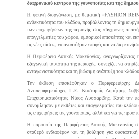
διαχρονικού κέντρου της γουνοποιίας και της δημιο
Η φετινή διοργάνωση, με θεματική
«FASHION REIM
ανθεκτικότητα του κλάδου, προβάλλοντας τη δημιουργι
των επιχειρήσεων της περιοχής στις σύγχρονες απαιτή
επαγγελματίες του χώρου, εμπορικοί επισκέπτες και εκ
τις νέες τάσεις, να αναπτύξουν επαφές και να διερευνήσ
Η
Περιφέρεια Δυτικής Μακεδονίας
, αναγνωρίζοντας 
εξαγωγική ταυτότητα της περιοχής, συνεχίζει να στηρί
ανταγωνιστικότητα και τη βιώσιμη ανάπτυξη του κλάδου
Την έκθεση επισκέφθηκαν ο
Περιφερειάρχης Δ
Αντιπεριφερειάρχες Π.Ε. Καστοριάς
Δημήτρης Σαββ
Επιχειρηματικότητας Νίκος Λυσσαρίδης. Κατά την π
συνομίλησαν με εκθέτες και επαγγελματίες του κλάδου
τις επιχειρήσεις της γουνοποιίας, αλλά και για τις προο
Η παρουσία της
Περιφέρειας Δυτικής Μακεδονίας
στ
σταθερό ενδιαφέρον και τη βούληση για ουσιαστική