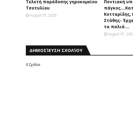
Τελετή παράδοσης γηροκομείου
Ποντιακή υπ
Τσοτυλίου
πάγκος....Κα
Κοτταρίδης,
August 07, 2026
Στάθης- Έρχ
τα παλιά....
August 07, 202
ΔΗΜΟΣΊΕΥΣΗ ΣΧΟΛΊΟΥ
0 Σχόλια