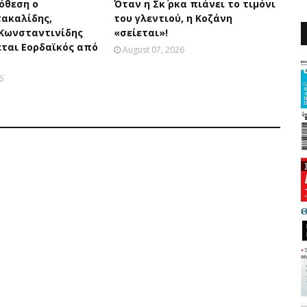
όθεση ο
Όταν η Σκ΄ ρκα πιάνει το τιμόνι
τακαλίδης,
του γλεντιού, η Κοζάνη
 Κωνσταντινίδης
«σείεται»!
εται Εορδαϊκός από
August 07, 2026
6