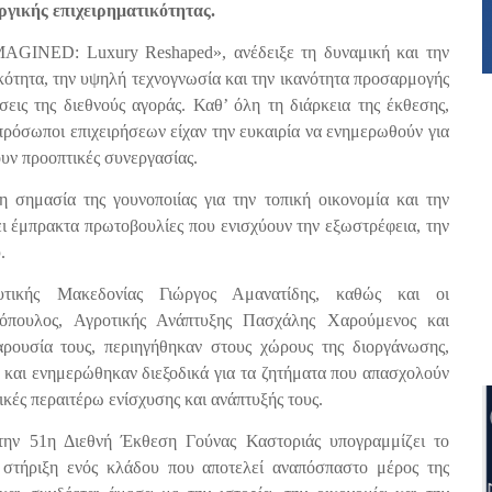
υργικής επιχειρηματικότητας.
AGINED: Luxury Reshaped»
, ανέδειξε τη δυναμική και την
κότητα, την υψηλή τεχνογνωσία και την ικανότητα προσαρμογής
σεις της διεθνούς αγοράς. Καθ’ όλη τη διάρκεια της έκθεσης,
πρόσωποι επιχειρήσεων είχαν την ευκαιρία να ενημερωθούν για
ουν προοπτικές συνεργασίας.
τη σημασία της γουνοποιίας για την τοπική οικονομία και την
ζει έμπρακτα πρωτοβουλίες που ενισχύουν την εξωστρέφεια, την
.
υτικής Μακεδονίας Γιώργος Αμανατίδης
, καθώς και οι
όπουλος, Αγροτικής Ανάπτυξης Πασχάλης Χαρούμενος και
αρουσία τους, περιηγήθηκαν στους χώρους της διοργάνωσης,
 και ενημερώθηκαν διεξοδικά για τα ζητήματα που απασχολούν
πτικές περαιτέρω ενίσχυσης και ανάπτυξής τους.
ην 51η Διεθνή Έκθεση Γούνας Καστοριάς υπογραμμίζει το
 στήριξη ενός κλάδου που αποτελεί αναπόσπαστο μέρος της