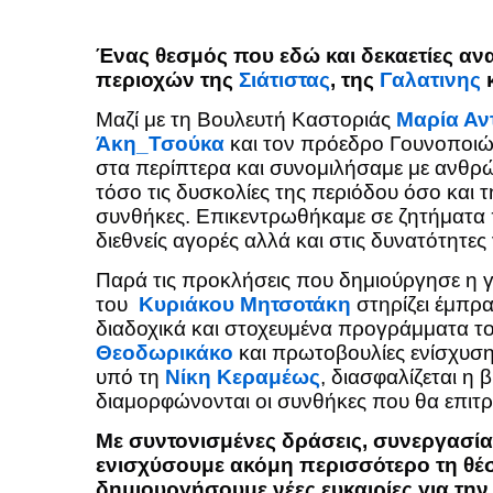
Ένας θεσμός που εδώ και δεκαετίες ανα
περιοχών της
Σιάτιστας
, της
Γαλατινης
κ
Μαζί με τη Βουλευτή Καστοριάς
Μαρία Αν
Άκη_Τσούκα
και τον πρόεδρο Γουνοποιώ
στα περίπτερα και συνομιλήσαμε με ανθρώ
τόσο τις δυσκολίες της περιόδου όσο και τ
συνθήκες. Επικεντρωθήκαμε σε ζητήματα 
διεθνείς αγορές αλλά και στις δυνατότητες
Παρά τις προκλήσεις που δημιούργησε η 
του
Κυριάκου Μητσοτάκη
στηρίζει έμπρ
διαδοχικά και στοχευμένα προγράμματα τ
Θεοδωρικάκο
και πρωτοβουλίες ενίσχυσ
υπό τη
Νίκη Κεραμέως
, διασφαλίζεται η
διαμορφώνονται οι συνθήκες που θα επιτ
Με συντονισμένες δράσεις, συνεργασί
ενισχύσουμε ακόμη περισσότερο τη θέσ
δημιουργήσουμε νέες ευκαιρίες για την