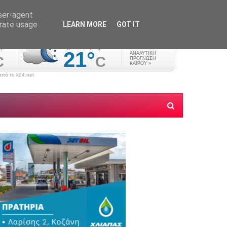
user-agent
erate usage
LEARN MORE
GOT IT
πό το k24.net