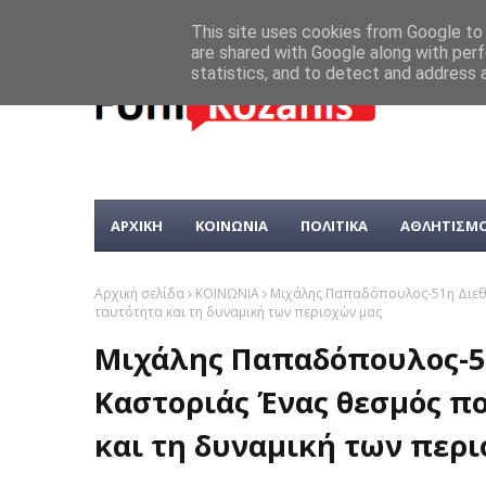
This site uses cookies from Google to d
are shared with Google along with perf
statistics, and to detect and address 
ΑΡΧΙΚΗ
ΚΟΙΝΩΝΙΑ
ΠΟΛΙΤΙΚΑ
ΑΘΛΗΤΙΣΜ
Αρχική σελίδα
ΚΟΙΝΩΝΙΑ
Μιχάλης Παπαδόπουλος-51η Διεθν
ταυτότητα και τη δυναμική των περιοχών μας
Μιχάλης Παπαδόπουλος-51
Καστοριάς Ένας θεσμός πο
και τη δυναμική των περ