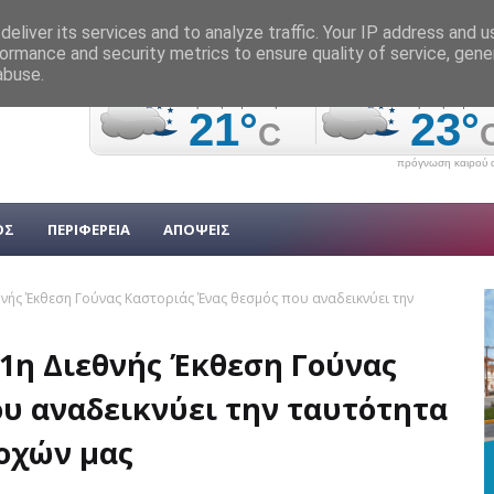
eliver its services and to analyze traffic. Your IP address and 
ormance and security metrics to ensure quality of service, gen
abuse.
πρόγνωση καιρού α
ΟΣ
ΠΕΡΙΦΕΡΕΙΑ
ΑΠΟΨΕΙΣ
ής Έκθεση Γούνας Καστοριάς Ένας θεσμός που αναδεικνύει την
η Διεθνής Έκθεση Γούνας
υ αναδεικνύει την ταυτότητα
ιοχών μας