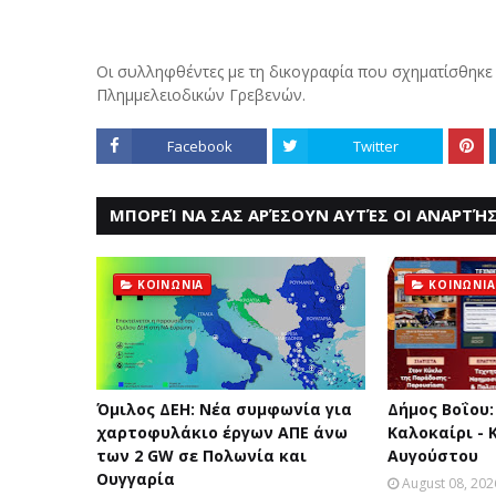
Οι συλληφθέντες με τη δικογραφία που σχηματίσθηκε
Πλημμελειοδικών Γρεβενών.
Facebook
Twitter
ΜΠΟΡΕΊ ΝΑ ΣΑΣ ΑΡΈΣΟΥΝ ΑΥΤΈΣ ΟΙ ΑΝΑΡΤΉΣ
ΚΟΙΝΩΝΙΑ
ΚΟΙΝΩΝΙΑ
Όμιλος ΔΕΗ: Νέα συμφωνία για
Δήμος Βοΐου:
χαρτοφυλάκιο έργων ΑΠΕ άνω
Καλοκαίρι - 
των 2 GW σε Πολωνία και
Αυγούστου
Ουγγαρία
August 08, 202