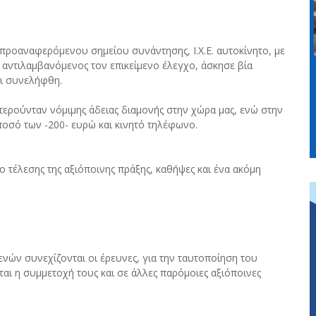
 προαναφερόμενου σημείου συνάντησης, Ι.Χ.Ε. αυτοκίνητο, με
αντιλαμβανόμενος τον επικείμενο έλεγχο, άσκησε βία
αι συνελήφθη.
τερούνταν νόμιμης άδειας διαμονής στην χώρα μας, ενώ στην
ποσό των -200- ευρώ και κινητό τηλέφωνο.
σο τέλεσης της αξιόποινης πράξης, καθήψες και ένα ακόμη
νών συνεχίζονται οι έρευνες, για την ταυτοποίηση του
ι η συμμετοχή τους και σε άλλες παρόμοιες αξιόποινες