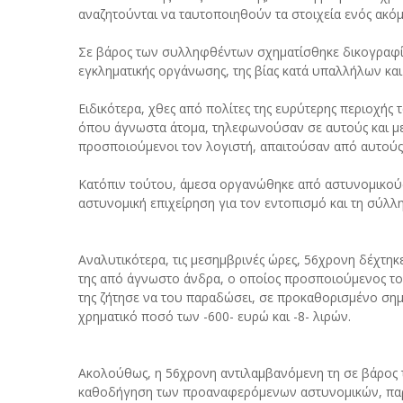
αναζητούνται να ταυτοποιηθούν τα στοιχεία ενός ακό
Σε βάρος των συλληφθέντων σχηματίσθηκε δικογραφία 
εγκληματικής οργάνωσης, της βίας κατά υπαλλήλων κα
Ειδικότερα, χθες από πολίτες της ευρύτερης περιοχή
όπου άγνωστα άτομα, τηλεφωνούσαν σε αυτούς και με
προσποιούμενοι τον λογιστή, απαιτούσαν από αυτούς
Κατόπιν τούτου, άμεσα οργανώθηκε από αστυνομικούς
αστυνομική επιχείρηση για τον εντοπισμό και τη σύλλ
Αναλυτικότερα, τις μεσημβρινές ώρες, 56χρονη δέχτη
της από άγνωστο άνδρα, ο οποίος προσποιούμενος το
της ζήτησε να του παραδώσει, σε προκαθορισμένο σημ
χρηματικό ποσό των -600- ευρώ και -8- λιρών.
Ακολούθως, η 56χρονη αντιλαμβανόμενη τη σε βάρος τ
καθοδήγηση των προαναφερόμενων αστυνομικών, πα