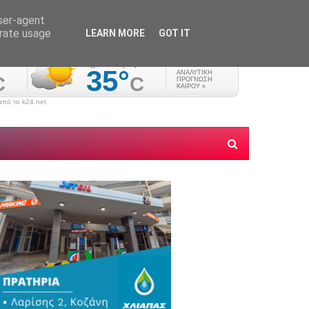
user-agent
erate usage
LEARN MORE
GOT IT
πό το k24.net