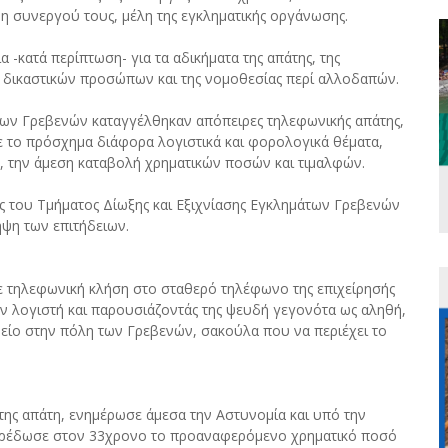
μη συνεργού τους, μέλη της εγκληματικής οργάνωσης.
-κατά περίπτωση- για τα αδικήματα της απάτης, της
ι δικαστικών προσώπων και της νομοθεσίας περί αλλοδαπών.
ς των Γρεβενών καταγγέλθηκαν απόπειρες τηλεφωνικής απάτης,
 το πρόσχημα διάφορα λογιστικά και φορολογικά θέματα,
, την άμεση καταβολή χρηματικών ποσών και τιμαλφών.
 του Τμήματος Δίωξης και Εξιχνίασης Εγκλημάτων Γρεβενών
ηψη των επιτήδειων.
κε τηλεφωνική κλήση στο σταθερό τηλέφωνο της επιχείρησής
ν λογιστή και παρουσιάζοντάς της ψευδή γεγονότα ως αληθή,
είο στην πόλη των Γρεβενών, σακούλα που να περιέχει το
ης απάτη, ενημέρωσε άμεσα την Αστυνομία και υπό την
ρέδωσε στον 33χρονο το προαναφερόμενο χρηματικό ποσό