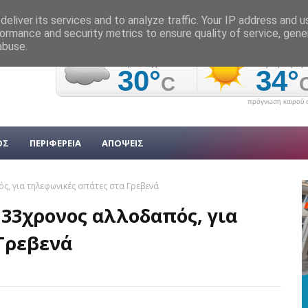
eliver its services and to analyze traffic. Your IP address and 
ormance and security metrics to ensure quality of service, gen
abuse.
πρόγνωση καιρού α
ΟΣ
ΠΕΡΙΦΕΡΕΙΑ
ΑΠΟΨΕΙΣ
, για τηλεφωνικές απάτες στα Γρεβενά
33χρονος αλλοδαπός, για
Γρεβενά