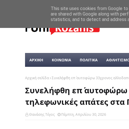
This site uses cookies from Google to d
are shared with Google along with perf
statistics, and to detect and address 
ΑΡΧΙΚΗ
ΚΟΙΝΩΝΙΑ
ΠΟΛΙΤΙΚΑ
ΑΘΛΗΤΙΣΜ
Αρχική σελίδα
Συνελήφθη επ΄ αυτοφώρω 33χρονος αλλοδαπός
Συνελήφθη επ΄ αυτοφώρω 
τηλεφωνικές απάτες στα 
Θανάσης Τέγος
Πέμπτη, Απριλίου 30, 2026