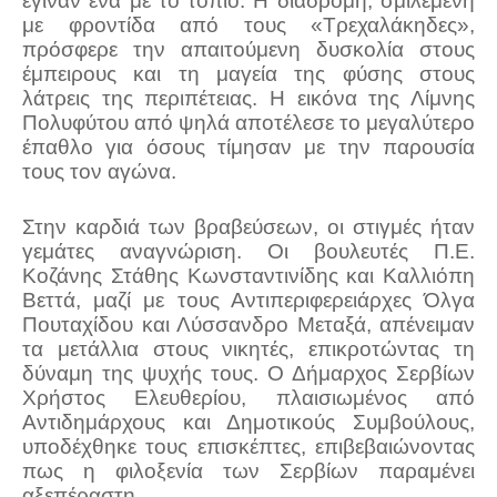
έγιναν ένα με το τοπίο. Η διαδρομή, σμιλεμένη
με φροντίδα από τους «Τρεχαλάκηδες»,
πρόσφερε την απαιτούμενη δυσκολία στους
έμπειρους και τη μαγεία της φύσης στους
λάτρεις της περιπέτειας. Η εικόνα της Λίμνης
Πολυφύτου από ψηλά αποτέλεσε το μεγαλύτερο
έπαθλο για όσους τίμησαν με την παρουσία
τους τον αγώνα.
Στην καρδιά των βραβεύσεων, οι στιγμές ήταν
γεμάτες αναγνώριση. Οι βουλευτές Π.Ε.
Κοζάνης Στάθης Κωνσταντινίδης και Καλλιόπη
Βεττά, μαζί με τους Αντιπεριφερειάρχες Όλγα
Πουταχίδου και Λύσσανδρο Μεταξά, απένειμαν
τα μετάλλια στους νικητές, επικροτώντας τη
δύναμη της ψυχής τους. Ο Δήμαρχος Σερβίων
Χρήστος Ελευθερίου, πλαισιωμένος από
Αντιδημάρχους και Δημοτικούς Συμβούλους,
υποδέχθηκε τους επισκέπτες, επιβεβαιώνοντας
πως η φιλοξενία των Σερβίων παραμένει
αξεπέραστη.