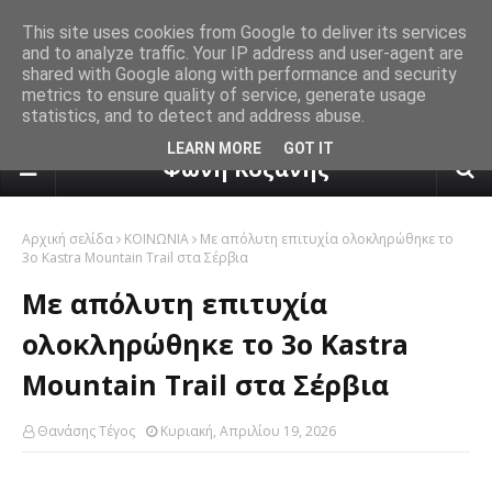
This site uses cookies from Google to deliver its services
and to analyze traffic. Your IP address and user-agent are
shared with Google along with performance and security
metrics to ensure quality of service, generate usage
statistics, and to detect and address abuse.
πρόγνωση καιρού από το k24.n
LEARN MORE
GOT IT
Φωνή Κοζάνης
Αρχική σελίδα
ΚΟΙΝΩΝΙΑ
Με απόλυτη επιτυχία ολοκληρώθηκε το
3ο Kastra Mountain Trail στα Σέρβια
Με απόλυτη επιτυχία
ολοκληρώθηκε το 3ο Kastra
Mountain Trail στα Σέρβια
Θανάσης Τέγος
Κυριακή, Απριλίου 19, 2026