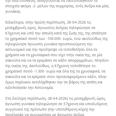
την ίδια υπόθεση, αναζητούνται να ταυτοποιηθούν τα
στοιχεία ακόμη -2- μελών της συμμορίας, ενός άνδρα και μίας
γυναίκας.
Ειδικότερα, στην πρώτη περίπτωση, 28-04-2026 τις
μεσημβρινές ώρες, άγνωστος άνδρας τηλεφώνησε σε
67χρονη και υπό την απειλή κατά της ζωής της, της απαίτησε
το χρηματικό ποσό των -100.000- ευρώ, ενώ ακολούθως της
τηλεφώνησε άγνωστη γυναίκα προσποιούμενη την
αστυνομικό και την προέτρεψε να τοποθετήσει όλα τα
χρήματα και τα χρυσαφικά που είχε στην οικία της, σε μία
σακούλα και να τα κρεμάσει σε κάδο απορριμμάτων, πλησίον
της οικίας της. Ακολούθως, η 67χρονη τοποθέτησε το
χρηματικό ποσό -1.300- ευρώ και όλα της τα χρυσαφικά, σε
σακούλα και τα κρέμασε στον προαναφερόμενο κάδο, πλην
όμως περίοικοι αντιλήφθηκαν την σε βάρος της απάτη και
ειδοποίησαν την Αστυνομία.
Στη δεύτερη περίπτωση, 28-04-2026) τις μεσημβρινές ώρες,
άγνωστη γυναίκα τηλεφώνησε σε 57χρονη και υποδυόμενη
συγγενικό της πρόσωπο (την υποτιθέμενη κόρη) την
προέτρεψε να συνομιλήσει με άγνωστο άνδρα