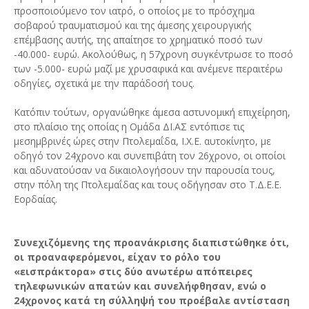
προσποιούμενο τον ιατρό, ο οποίος με το πρόσχημα
σοβαρού τραυματισμού και της άμεσης χειρουργικής
επέμβασης αυτής, της απαίτησε το χρηματικό ποσό των
-40.000- ευρώ. Ακολούθως, η 57χρονη συγκέντρωσε το ποσό
των -5.000- ευρώ μαζί με χρυσαφικά και ανέμενε περαιτέρω
οδηγίες, σχετικά με την παράδοσή τους.
Κατόπιν τούτων, οργανώθηκε άμεσα αστυνομική επιχείρηση,
στο πλαίσιο της οποίας η Ομάδα ΔΙ.ΑΣ εντόπισε τις
μεσημβρινές ώρες στην Πτολεμαΐδα, Ι.Χ.Ε. αυτοκίνητο, με
οδηγό τον 24χρονο και συνεπιβάτη τον 26χρονο, οι οποίοι
και αδυνατούσαν να δικαιολογήσουν την παρουσία τους,
στην πόλη της Πτολεμαΐδας και τους οδήγησαν στο Τ.Δ.Ε.Ε.
Εορδαίας.
Συνεχιζόμενης της προανάκρισης διαπιστώθηκε ότι,
οι προαναφερόμενοι, είχαν το ρόλο του
«εισπράκτορα» στις δύο ανωτέρω απόπειρες
τηλεφωνικών απατών και συνελήφθησαν, ενώ ο
24χρονος κατά τη σύλληψή του προέβαλε αντίσταση