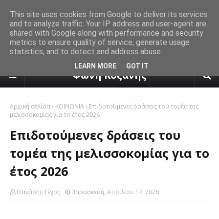
This site uses cookies from Google to deliver its services
and to analyze traffic. Your IP address and user-agent are
shared with Google along with performance and security
metrics to ensure quality of service, generate usage
statistics, and to detect and address abuse.
πρόγνωση καιρού από το k24.n
LEARN MORE
GOT IT
Φωνή Κοζάνης
Αρχική σελίδα
ΚΟΙΝΩΝΙΑ
Επιδοτούμενες δράσεις του τομέα της
μελισσοκομίας για το έτος 2026
Επιδοτούμενες δράσεις του
τομέα της μελισσοκομίας για το
έτος 2026
Θανάσης Τέγος
Παρασκευή, Απριλίου 17, 2026