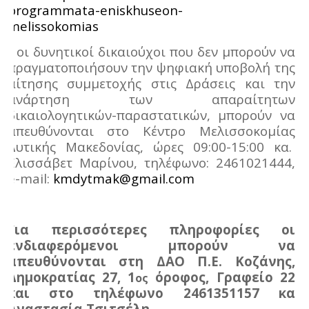
programmata-eniskhuseon-
melissokomias
-
οι δυνητικοί δικαιούχοι που δεν μπορούν να
πραγματοποιήσουν την ψηφιακή υποβολή της
αίτησης συμμετοχής στις Δράσεις και την
ανάρτηση των απαραίτητων
δικαιολογητικών-παραστατικών, μπορούν να
απευθύνονται στο Κέντρο Μελισσοκομίας
Δυτικής Μακεδονίας, ώρες 09:00-15:00 κα.
Ελισσάβετ Μαρίνου, τηλέφωνο: 2461021444,
e-mail:
kmdytmak@gmail.com
Γ
ια περισσότερες πληροφορίες οι
ενδιαφερόμενοι μπορούν να
απευθύνονται
στη ΔΑΟ Π.Ε. Κοζάνης,
Δημοκρατίας 27, 1
όροφος, Γραφείο 22
ος
και στο τηλέφωνο 2461351157 κα
Αναστασία Τσιτσέλη.