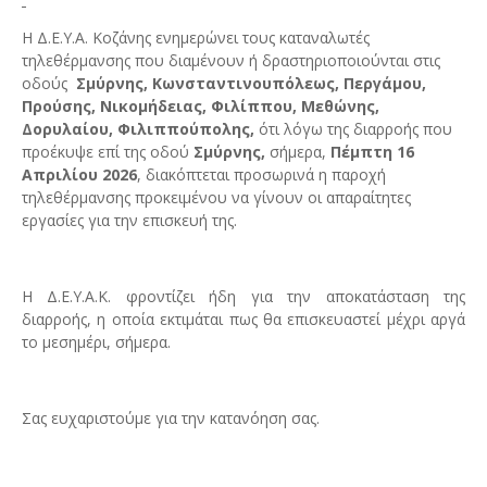
Η Δ.Ε.Υ.Α. Κοζάνης ενημερώνει τους καταναλωτές
τηλεθέρμανσης που διαμένουν ή δραστηριοποιούνται στις
οδούς
Σμύρνης, Κωνσταντινουπόλεως, Περγάμου,
Προύσης, Νικομήδειας, Φιλίππου, Μεθώνης,
Δορυλαίου, Φιλιππούπολης,
ότι λόγω της διαρροής που
προέκυψε επί της οδού
Σμύρνης,
σήμερα,
Πέμπτη 16
Απριλίου 2026
, διακόπτεται προσωρινά η παροχή
τηλεθέρμανσης προκειμένου να γίνουν οι απαραίτητες
εργασίες για την επισκευή της.
Η Δ.Ε.Υ.Α.Κ. φροντίζει ήδη για την αποκατάσταση της
διαρροής, η οποία εκτιμάται πως θα επισκευαστεί μέχρι αργά
το μεσημέρι, σήμερα.
Σας ευχαριστούμε για την κατανόηση σας.