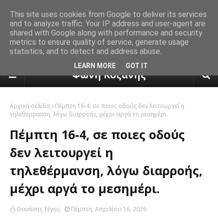
This site uses cookies from Google to deliver its services
and to analyze traffic. Your IP address and user-agent are
shared with Google along with performance and security
metrics to ensure quality of service, generate usage
statistics, and to detect and address abuse.
πρόγνωση καιρού από το k24.n
LEARN MORE
GOT IT
Φωνή Κοζάνης
Αρχική σελίδα
Πέμπτη 16-4, σε ποιες οδούς δεν λειτουργεί η
τηλεθέρμανση, λόγω διαρροής, μέχρι αργά το μεσημέρι.
Πέμπτη 16-4, σε ποιες οδούς
δεν λειτουργεί η
τηλεθέρμανση, λόγω διαρροής,
μέχρι αργά το μεσημέρι.
Θανάσης Τέγος
Πέμπτη, Απριλίου 16, 2026