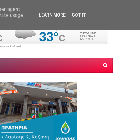
user-agent
erate usage
LEARN MORE
GOT IT
πό το k24.net