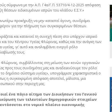
ρούς σύμφωνα με την Α.Π. Γ4α/Γ.Π. 53710/4-12-2025 απόφαση
ξη θέσεων ειδικευμένων ιατρών του κλάδου Ε.Σ.Υ.»
ανωτέρω προκήρυξη να μην καταστεί άγονη, συνδράμει
αφέρον για την πλήρωση των συγκεκριμένων θέσεων.
άζεται και κατανοεί τη συνεχή πίεση στο υπάρχον ιατρικό
και του Κέντρου Υγείας Φλώρινας, καθώς και την ανάγκη των
υγείας, γι’ αυτό και αναλαμβάνει ενεργό ρόλο
διαβίωσής τους.
 Φλώρινας, συμβάλλοντας στη μείωση των κενών οργανικών
ας προς τους συνδημότες μας και αναδεικνύουμε τον ρόλο
το δημόσιο σύστημα υγείας», υπογράμμισε χαρακτηριστικά ο
 πως η συγκεκριμένη απόφαση αποτελεί, μάλιστα, μια
σωπικού στην περιοχή μας.
ιεί ένα πάγιο αίτημα των Διοικήσεων του Γενικού
πικύρωση των τελευταίων δημογραφικών στοιχείων
 εντάσσεται στο νομικό πλαίσιο οικονομικής