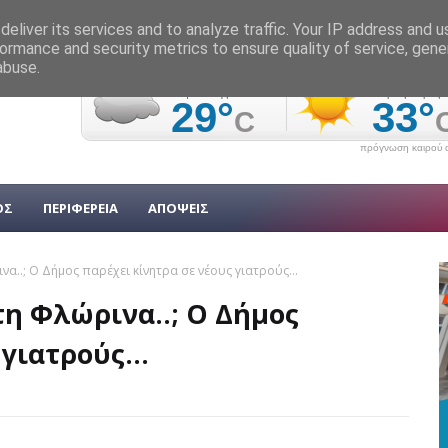
eliver its services and to analyze traffic. Your IP address and 
ormance and security metrics to ensure quality of service, gen
abuse.
πρόγνωση καιρού α
ΟΣ
ΠΕΡΙΦΕΡΕΙΑ
ΑΠΟΨΕΙΣ
να..; Ο Δήμος παρέχει κίνητρα σε νέους γιατρούς...
τη Φλώρινα..; Ο Δήμος
γιατρούς...