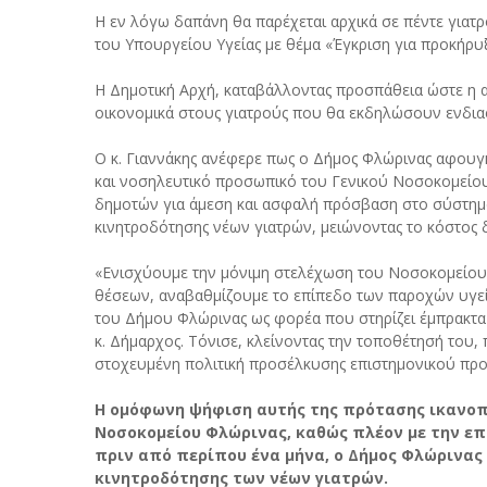
Η εν λόγω δαπάνη θα παρέχεται αρχικά σε πέντε γιατ
του Υπουργείου Υγείας με θέμα «Έγκριση για προκήρυ
Η Δημοτική Αρχή, καταβάλλοντας προσπάθεια ώστε η 
οικονομικά στους γιατρούς που θα εκδηλώσουν ενδι
Ο κ. Γιαννάκης ανέφερε πως ο Δήμος Φλώρινας αφουγκρ
και νοσηλευτικό προσωπικό του Γενικού Νοσοκομείου 
δημοτών για άμεση και ασφαλή πρόσβαση στο σύστημα 
κινητροδότησης νέων γιατρών, μειώνοντας το κόστος 
«Ενισχύουμε την μόνιμη στελέχωση του Νοσοκομείου
θέσεων, αναβαθμίζουμε το επίπεδο των παροχών υγεί
του Δήμου Φλώρινας ως φορέα που στηρίζει έμπρακτα 
κ. Δήμαρχος. Τόνισε, κλείνοντας την τοποθέτησή του,
στοχευμένη πολιτική προσέλκυσης επιστημονικού προ
Η ομόφωνη ψήφιση αυτής της πρότασης ικανοπο
Νοσοκομείου Φλώρινας, καθώς πλέον με την ε
πριν από περίπου ένα μήνα, ο Δήμος Φλώρινας
κινητροδότησης των νέων γιατρών.