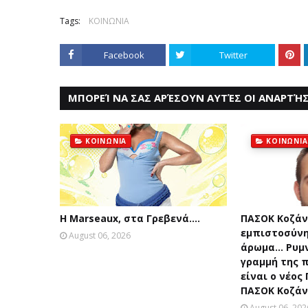
Tags:
ΚΟΙΝΩΝΙΑ
Facebook
Twitter
ΜΠΟΡΕΊ ΝΑ ΣΑΣ ΑΡΈΣΟΥΝ ΑΥΤΈΣ ΟΙ ΑΝΑΡΤΉΣ
ΚΟΙΝΩΝΙΑ
ΚΟΙΝΩΝΙΑ
Η Marseaux, στα Γρεβενά….
ΠΑΣΟΚ Κοζάν
εμπιστοσύνη
August 06, 2026
άρωμα... Ρυμ
γραμμή της π
είναι ο νέος
ΠΑΣΟΚ Κοζάν
August 06, 202