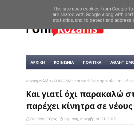
This site uses cookies from Google to d
are shared with Google along with perf
statistics, and to detect and address 
ΑΡΧΙΚΗ
ΚΟΙΝΩΝΙΑ
ΠΟΛΙΤΙΚΑ
ΑΘΛΗΤΙΣΜ
Αρχική σελίδα
ΚΟΙΝΩΝΙΑ
Και γιατί όχι παρακαλώ στη Φλώρι
Και γιατί όχι παρακαλώ σ
παρέχει κίνητρα σε νέους 
Θανάσης Τέγος
Κυριακή, Δεκεμβρίου 21, 2025