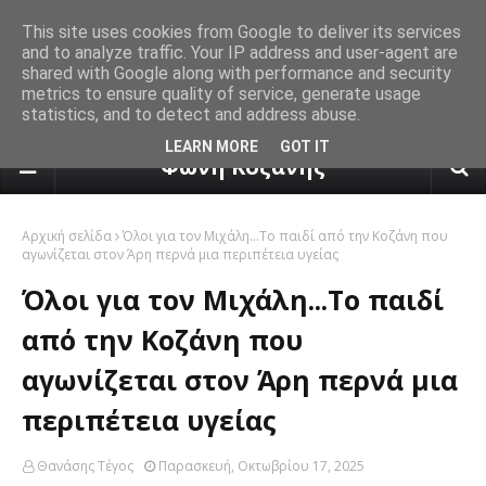
This site uses cookies from Google to deliver its services
and to analyze traffic. Your IP address and user-agent are
shared with Google along with performance and security
metrics to ensure quality of service, generate usage
statistics, and to detect and address abuse.
πρόγνωση καιρού από το k24.n
LEARN MORE
GOT IT
Φωνή Κοζάνης
Αρχική σελίδα
Όλοι για τον Μιχάλη...Το παιδί από την Κοζάνη που
αγωνίζεται στον Άρη περνά μια περιπέτεια υγείας
Όλοι για τον Μιχάλη...Το παιδί
από την Κοζάνη που
αγωνίζεται στον Άρη περνά μια
περιπέτεια υγείας
Θανάσης Τέγος
Παρασκευή, Οκτωβρίου 17, 2025