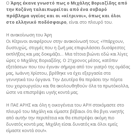
Ο
Άρης έκανε γνωστό πως ο Μιχάλης Βοριαζίδης από
την Κοζάνη ταλαιπωρείται από ένα σοβαρό
πρόβλημα υγείας και οι «κίτρινοι», όπως και όλοι
στο ελληνικό ποδόσφαιρο
, είναι στο πλευρό του.
Η ανακοίνωση του Άρη
Οι Κίτρινοι αναφέρουν στην ανακοίνωσή τους: «Υπάρχουν,
δυστυχώς, στιγμές που η ζωή μας επιφυλάσσει δυσάρεστες
εκπλήξεις και μας δοκιμάζει… Μια τέτοια βιώνει εδώ και λίγες
ώρες ο Μιχάλης Βοριαζίδης. Ο 21χρονος μέσος, κατόπιν
εξετάσεων που του έγιναν σήμερα από τον γιατρό της ομάδας
μας, Ιωάννη Χρίστου, βρέθηκε να έχει εξεργασία στα
γεννητικά του όργανα. Την Δευτέρα θα περάσει την πόρτα
του χειρουργείου και θα ακολουθηθούν όλα τα πρωτόκολλα,
ώστε να επιστρέψει υγιής κοντά μας.
Η ΠΑΕ ΑΡΗΣ και όλη η οικογένεια του ΑΡΗ στεκόμαστε στο
πλευρό του Μιχάλη και είμαστε βέβαιοι ότι θα βγει νικητής
από αυτήν την περιπέτεια και θα επιστρέψει ακόμη πιο
δυνατός κοντά μας. Μιχάλη είσαι δυνατός και όλοι εμείς
είμαστε κοντά σου!».