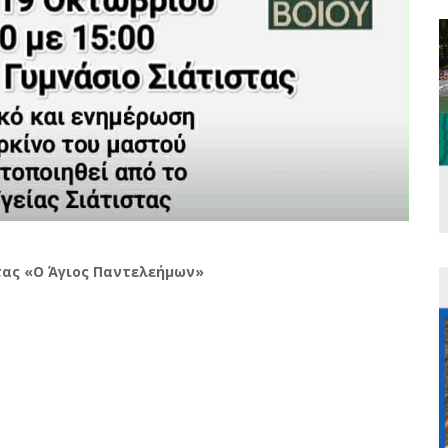
τας «Ο Άγιος Παντελεήμων»