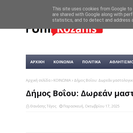
This site uses cookies from Google to d
are shared with Google along with perf
statistics, and to detect and address 
ΑΡΧΙΚΗ
ΚΟΙΝΩΝΙΑ
ΠΟΛΙΤΙΚΑ
ΑΘΛΗΤΙΣΜ
Αρχική σελίδα
ΚΟΙΝΩΝΙΑ
Δήμος Βοΐου: Δωρεάν μαστολογικ
Δήμος Βοΐου: Δωρεάν μασ
Θανάσης Τέγος
Παρασκευή, Οκτωβρίου 17, 2025