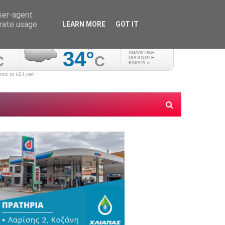
user-agent
erate usage
LEARN MORE
GOT IT
πό το k24.net