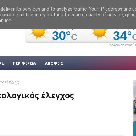
eliver its services and to analyze traffic. Your IP address and 
ormance and security metrics to ensure quality of service, gen
abuse.
πρόγνωση καιρού α
ΟΣ
ΠΕΡΙΦΕΡΕΙΑ
ΑΠΟΨΕΙΣ
ός έλεγχος
τολογικός έλεγχος