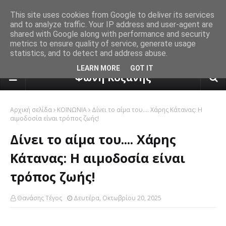
This site uses cookies from Google to deliver its services
and to analyze traffic. Your IP address and user-agent are
shared with Google along with performance and security
metrics to ensure quality of service, generate usage
statistics, and to detect and address abuse.
πρόγνωση καιρού από το k24.n
LEARN MORE
GOT IT
Φωνή Κοζάνης
Αρχική σελίδα
ΚΟΙΝΩΝΙΑ
Δίνει το αίμα του.... Χάρης Κάτανας: Η
αιμοδοσία είναι τρόπος ζωής!
Δίνει το αίμα του.... Χάρης
Κάτανας: Η αιμοδοσία είναι
τρόπος ζωής!
Θανάσης Τέγος
Δευτέρα, Οκτωβρίου 20, 2025