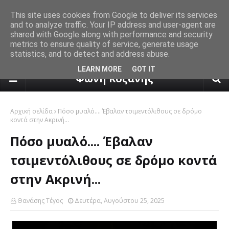
This site uses cookies from Google to deliver its services
and to analyze traffic. Your IP address and user-agent are
shared with Google along with performance and security
metrics to ensure quality of service, generate usage
statistics, and to detect and address abuse.
πρόγνωση καιρού από το k24.n
LEARN MORE
GOT IT
Φωνή Κοζάνης
Αρχική σελίδα
Πόσο μυαλό.... Έβαλαν τσιμεντόλιθους σε δρόμο
κοντά στην Ακρινή...
Πόσο μυαλό.... Έβαλαν
τσιμεντόλιθους σε δρόμο κοντά
στην Ακρινή...
Θανάσης Τέγος
Δευτέρα, Αυγούστου 25, 2025