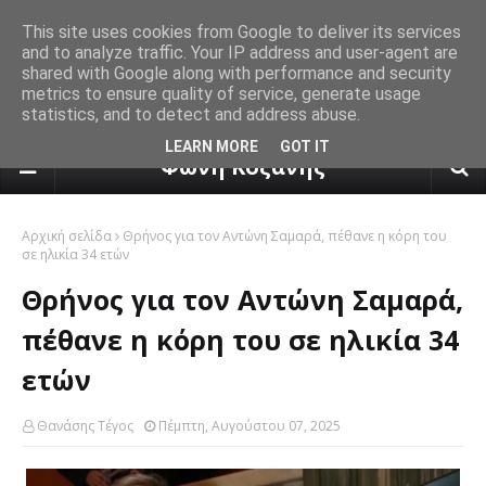
This site uses cookies from Google to deliver its services
and to analyze traffic. Your IP address and user-agent are
shared with Google along with performance and security
metrics to ensure quality of service, generate usage
statistics, and to detect and address abuse.
πρόγνωση καιρού από το k24.n
LEARN MORE
GOT IT
Φωνή Κοζάνης
Αρχική σελίδα
Θρήνος για τον Αντώνη Σαμαρά, πέθανε η κόρη του
σε ηλικία 34 ετών
Θρήνος για τον Αντώνη Σαμαρά,
πέθανε η κόρη του σε ηλικία 34
ετών
Θανάσης Τέγος
Πέμπτη, Αυγούστου 07, 2025