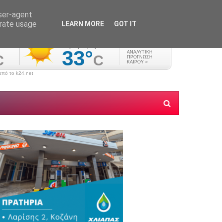
user-agent
erate usage
LEARN MORE
GOT IT
πό το k24.net