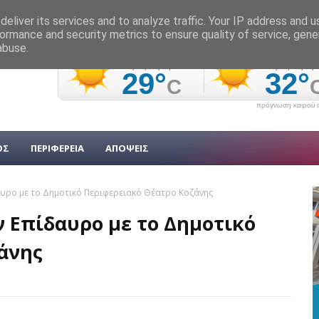
eliver its services and to analyze traffic. Your IP address and 
ormance and security metrics to ensure quality of service, gen
abuse.
πρόγνωση καιρού α
ΟΣ
ΠΕΡΙΦΕΡΕΙΑ
ΑΠΟΨΕΙΣ
αυρο με το Δημοτικό Περιφερειακό Θέατρο Κοζάνης
 Επίδαυρο με το Δημοτικό
άνης