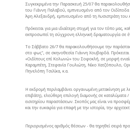
Συγκεκριμένα την Παρασκευή 25/07 θα παρακολουθήσου
του Γιάννη Παλαβού, εμπνευσμένο από τον Οιδίποδα 
Άρη Αλεξανδρή, εμπνευσμένο από τη Λυσιστράτη του 
Πρόκειται για μια ιδιαίτερη στιγμή για τον τόπο μας, 
εκπροσωπεί τη σύγχρονη ελληνική δραματουργία σε έ
Το Σάββατο 26/7 θα παρακολουθήσουμε την παράσταση
στο φως", σε σκηνοθεσία Γιάννη Χουβαρδά. Πρόκειται
«Οιδίπους επί Κολωνώ» του Σοφοκλή, σε μορφή ενιαί
Καραμπέτη, Στεφανία Γουλιώτη, Νίκο Χατζόπουλο, Ορέ
Πηνελόπη Τσιλίκα, κ.α.
Η εκδρομή περιλαμβάνει οργανωμένη μετακίνηση με λ
επιβάτη), ελεύθερη επιλογή διαμονής σε καταλύματα 
εισιτηρίου παραστάσεων. Σκοπός μας είναι να προσφέ
και την ευκαιρία για επαφή με την ιστορία, την αρχιτεκ
Περιορισμένος αριθμός θέσεων - θα τηρηθεί σειρά προ