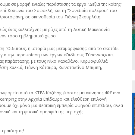
με σε μορφή ενιαίας παράστασης τα έργα "Δεξιά της κοίτης"
επί Κολωνώ του Σοφοκλή, και τη "Συνεδρία πολέμου" του
Αριστοφάνη, σε σκηνοθεσία του Γιάννη Σκουρλέτη.
καθώς ένας καλλιτέχνης με ρίζες από τη Δυτική Μακεδονία
ναν τόσο εμβληματικό χώρο.
 "Οιδίπους, η ιστορία μιας μεταμόρφωσης: από το σκοτάδι
 για την παρουσίαση των έργων «Οιδίπους Τύραννος» και
ας παράστασης, με τους Νίκο Καραθάνο, Καρυοφυλλιά
στη Χαλκιά, Γιάννη Κότσιφα, Κωνσταντίνο Μπιμπή,
εωφορείο από τα ΚΤΕΛ Κοζάνης (κόστος μετακίνησης 40€ ανά
/ camping στην Αρχαία Επίδαυρο και ελεύθερη επιλογή
ρουμε όχι μόνο μια θεατρική εμπειρία υψηλού επιπέδου, αλλά
τονική και τη φυσική ομορφιά της περιοχής.
τεραιότητας!