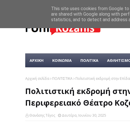
This site uses cookies from Google to d
are shared with Google along with perf
statistics, and to detect and address 
ΑΡΧΙΚΗ
ΚΟΙΝΩΝΙΑ
ΠΟΛΙΤΙΚΑ
ΑΘΛΗΤΙΣΜ
Αρχική σελίδα
ΠΟΛΙΤΙΣΤΙΚΑ
Πολιτιστική εκδρομή στην Επίδ
Πολιτιστική εκδρομή στην
Περιφερειακό Θέατρο Κοζ
Θανάσης Τέγος
Δευτέρα, Ιουνίου 30, 2025