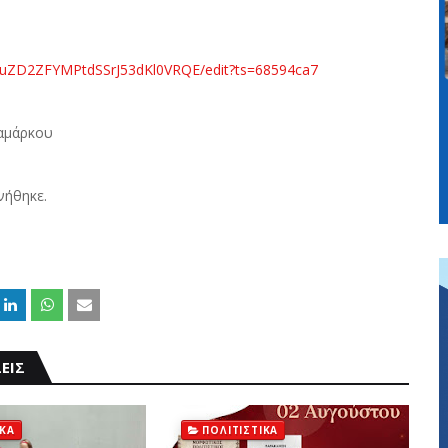
jiuZD2ZFYMPtdSSrJ53dKl0VRQE/edit?ts=68594ca7
παμάρκου
νήθηκε.
ΕΙΣ
ΙΚΑ
ΠΟΛΙΤΙΣΤΙΚΑ