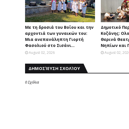
Με τη δροσιά του Βοΐου και την
Δημοτικό Πε
αρχοντιά των γυναικών του:
Κοζάνης: Ολ
Μια ανεπανάληπτη Γιορτή
Θερινά Θεατ
Φασολιού στο Σισάνι...
Νηπίων και 
August 02, 2026
August 02, 202
ΔΗΜΟΣΊΕΥΣΗ ΣΧΟΛΊΟΥ
0 Σχόλια