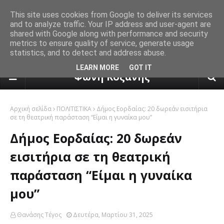
This site uses cookies from Google to deliver its services
and to analyze traffic. Your IP address and user-agent are
shared with Google along with performance and security
metrics to ensure quality of service, generate usage
statistics, and to detect and address abuse.
πρόγνωση καιρού από το k24.n
LEARN MORE
GOT IT
Φωνή Κοζάνης
Αρχική σελίδα
ΠΟΛΙΤΙΣΤΙΚΑ
Δήμος Εορδαίας: 20 δωρεάν εισιτήρια
σε τη θεατρική παράσταση “Είμαι η γυναίκα μου”
Δήμος Εορδαίας: 20 δωρεάν
εισιτήρια σε τη θεατρική
παράσταση “Είμαι η γυναίκα
μου”
Θανάσης Τέγος
Δευτέρα, Μαρτίου 31, 2025