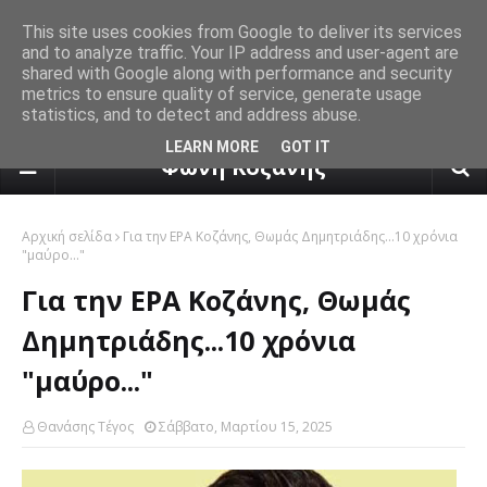
This site uses cookies from Google to deliver its services
and to analyze traffic. Your IP address and user-agent are
shared with Google along with performance and security
metrics to ensure quality of service, generate usage
statistics, and to detect and address abuse.
πρόγνωση καιρού από το k24.n
LEARN MORE
GOT IT
Φωνή Κοζάνης
Αρχική σελίδα
Για την ΕΡΑ Κοζάνης, Θωμάς Δημητριάδης...10 χρόνια
"μαύρο..."
Για την ΕΡΑ Κοζάνης, Θωμάς
Δημητριάδης...10 χρόνια
"μαύρο..."
Θανάσης Τέγος
Σάββατο, Μαρτίου 15, 2025