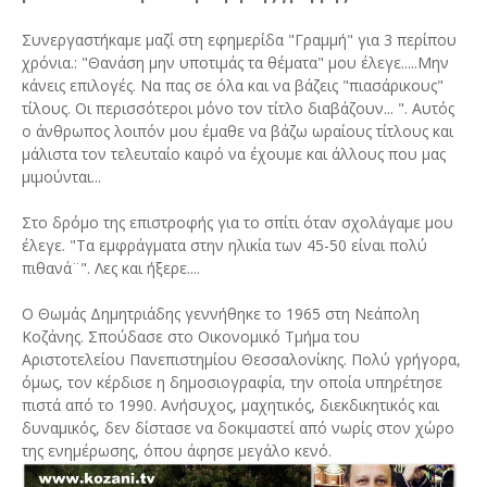
Συνεργαστήκαμε μαζί στη εφημερίδα "Γραμμή" για 3 περίπου
χρόνια.: "Θανάση μην υποτιμάς τα θέματα" μου έλεγε.....Μην
κάνεις επιλογές. Να πας σε όλα και να βάζεις "πιασάρικους"
τίλους. Οι περισσότεροι μόνο τον τίτλο διαβάζουν... ". Αυτός
ο άνθρωπος λοιπόν μου έμαθε να βάζω ωραίους τίτλους και
μάλιστα τον τελευταίο καιρό να έχουμε και άλλους που μας
μιμούνται...
Στο δρόμο της επιστροφής για το σπίτι όταν σχολάγαμε μου
έλεγε. "Τα εμφράγματα στην ηλικία των 45-50 είναι πολύ
πιθανά¨". Λες και ήξερε....
Ο Θωμάς Δημητριάδης γεννήθηκε το 1965 στη Νεάπολη
Κοζάνης. Σπούδασε στο Οικονομικό Τμήμα του
Αριστοτελείου Πανεπιστημίου Θεσσαλονίκης. Πολύ γρήγορα,
όμως, τον κέρδισε η δημοσιογραφία, την οποία υπηρέτησε
πιστά από το 1990. Ανήσυχος, μαχητικός, διεκδικητικός και
δυναμικός, δεν δίστασε να δοκιμαστεί από νωρίς στον χώρο
της ενημέρωσης, όπου άφησε μεγάλο κενό.